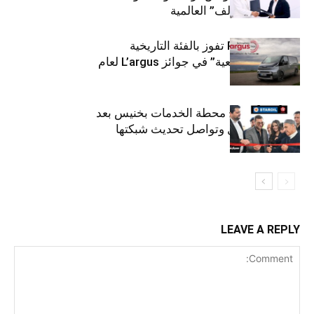
لتوزيع زيوت “إلف” العالمية
كيا PV5 Cargo تفوز بالفئة التاريخية
“للمركبات النفعية” في جوائز L’argus لعام
2026
ستارأويل تفتتح محطة الخدمات بخنيس بعد
تجديدهابالكامل وتواصل تحديث شبكتها
LEAVE A REPLY