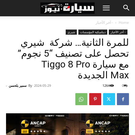
Home
- آخر الأخبار
- آخر الأخبار
ديناميكية المؤسسات
شيري
للمرة الثانية… شركة شيري
تحصل على تصنيف “5 نجوم”
مع سيارة Tiggo 8 Pro
Max الجديدة
0
1264
2024-05-29
By
سمير بلحسن
-