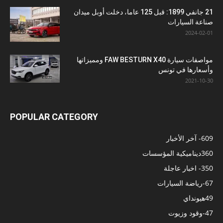
21 جانفي 1899: قبل 125 عاما، دخلت أوبل ميدان
صناعة السيارات
2024-02-01
مواصفات سيارة FAW BESTURN X40 ومميزاتها
وأسعارها في تونس
2021-10-30
POPULAR CATEGORY
609
- آخر الأخبار
360
ديناميكية المؤسسات
350
- اخبار عاجلة
67
-رياضة السيارات
49
هيونداي
47
-وقود وزيوت