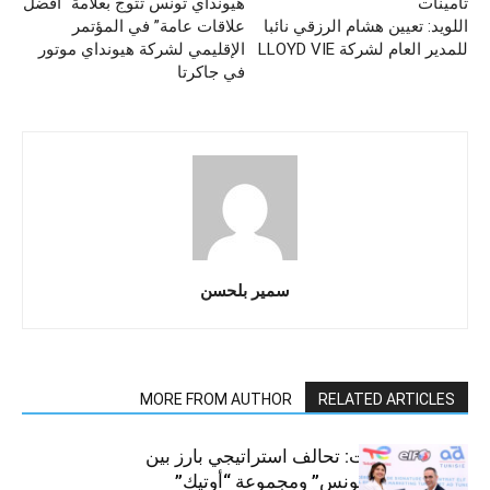
تأمينات
هيونداي تونس تتوج بعلامة “أفضل
اللويد: تعيين هشام الرزقي نائبا
علاقات عامة” في المؤتمر
للمدير العام لشركة LLOYD VIE
الإقليمي لشركة هيونداي موتور
في جاكرتا
سمير بلحسن
MORE FROM AUTHOR
RELATED ARTICLES
قطاع السيارات: تحالف استراتيجي بارز بين
“توتال إنرجيز تونس” ومجموعة “أوتيك”