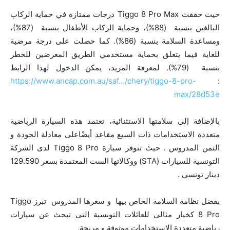
حيث حققت Tiggo 8 Pro Max درجات ممتازة في حماية الركاب
البالغين بنسبة (88%)، وحماية الركاب الأطفال بنسبة (87%)،
ومساعدة السلامة بنسبة (86%). كما حصلت على درجة مرضية
للغاية فيما يتعلق بحماية مستخدمي الطريق المعرضين للخطر
بنسبة (79%). لمعرفة المزيد، يمكن الدخول لهذا الرابط
https://www.ancap.com.au/saf…/chery/tiggo-8-pro-
:
max/28d53e
بالإضافة إلى سلامتها الاستثنائية، تعتمد هذه السيارة الرياضية
متعددة الاستخدامات ذات السبع مقاعد أيضًاعلى معادلة الجودة و
الثمن المدروس . حيث تتوفر سيارة Tiggo 8 Pro لدى الشركة
التونسية للسيارات (STA) ووكالاتها الست المعتمدة بسعر 129.590
دينار تونسي .
بفضل نظامة السلامة الخاص بيها و سعرها المدروس تبرز Tiggo
8 Pro كخيار مثالي للعائلات التونسية التي تبحث عن سيارات
رياضية متعددة الاستخدامات موثوقة و مريحة.