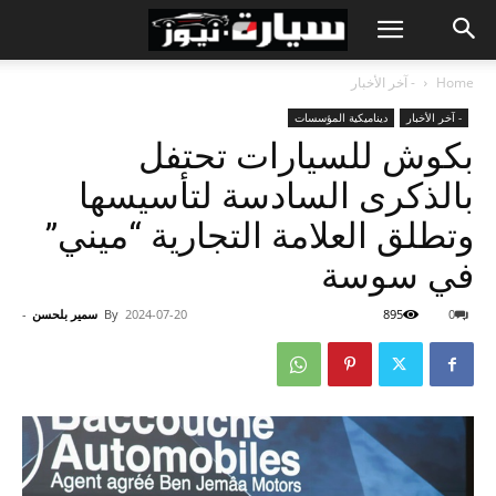
Home
- آخر الأخبار
- آخر الأخبار
ديناميكية المؤسسات
بكوش للسيارات تحتفل
بالذكرى السادسة لتأسيسها
وتطلق العلامة التجارية “ميني”
في سوسة
0
895
2024-07-20
By
سمير بلحسن
-