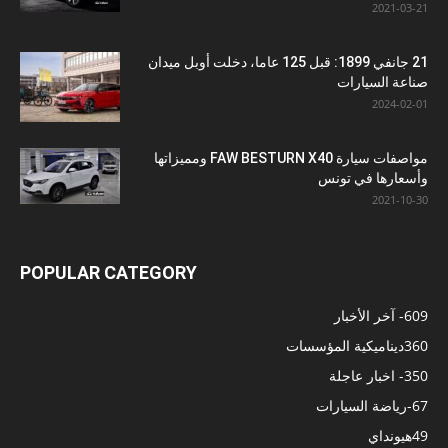
2021-03-21
21 جانفي 1899: قبل 125 عاما، دخلت أوبل ميدان
صناعة السيارات
2024-02-01
مواصفات سيارة FAW BESTURN X40 ومميزاتها
وأسعارها في تونس
2021-10-30
POPULAR CATEGORY
609
- آخر الأخبار
360
ديناميكية المؤسسات
350
- اخبار عاجلة
67
-رياضة السيارات
49
هيونداي