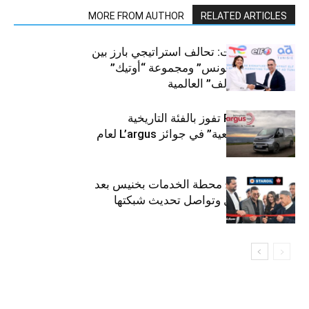
MORE FROM AUTHOR
RELATED ARTICLES
قطاع السيارات: تحالف استراتيجي بارز بين
“توتال إنرجيز تونس” ومجموعة “أوتيك”
لتوزيع زيوت “إلف” العالمية
كيا PV5 Cargo تفوز بالفئة التاريخية
“للمركبات النفعية” في جوائز L’argus لعام
2026
ستارأويل تفتتح محطة الخدمات بخنيس بعد
تجديدهابالكامل وتواصل تحديث شبكتها