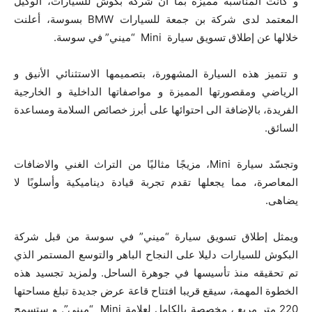
و كانت المناسبة مميزة بما أن شركة بكوش للسيارات، الوكيل
المعتمد لدى شركة بن جمعة للسيارات BMW بسوسة، أعلنت
خلالها عن إطلاق تسويق سيارة Mini “ميني” في سوسة.
و تتميز هذه السيارة المشهورة، بتصميمها الاستثنائي الأنيق و
الرياضي ومقصورتها المميزة و مواصفاتها الداخلية و الخارجية
الفريدة، بالإضافة الى احتوائها على أبرز خصائص السلامة ومساعدة
السائق.
وتجسّد سيارة Mini، مزيجًا مثاليًا من التراث الغني والاضافات
المعاصرة، مما يجعلها تقدم تجربة قيادة ديناميكية وأسلوبًا لا
يضاهى.
ويمثل إطلاق تسويق سيارة “ميني” في سوسة من قبل شركة
البكوش للسيارات دليلا على النجاح الباهر والتوسع المستمر الذي
تم تحقيقه منذ تأسيسها في جوهرة الساحل. ولمزيد تجسيد هذه
الخطوة المهمة، سيقع قريبا افتتاح قاعة عرض جديدة تبلغ مساحتها
220 متر مربع ، مخصصة بالكامل لعلامة Mini “ميني”. و ستسمح