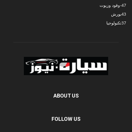
47
-وقود وزيوت
43
بورش
37
تكنولوجيا
ABOUT US
FOLLOW US