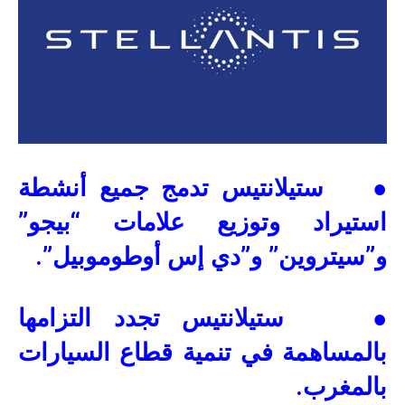
● ستيلانتيس تدمج جميع أنشطة
استيراد وتوزيع علامات “بيجو”
و”سيتروين” و”دي إس أوطوموبيل”.
● ستيلانتيس تجدد التزامها
بالمساهمة في تنمية قطاع السيارات
بالمغرب.