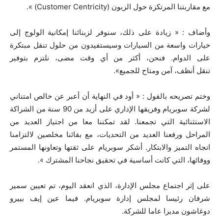
مع مقاربتنا المرتكزة حول الزبون (
Customer Centricity
) ».
وأضاف : « زيادة على ذلك، سنوفر لزبنائنا إمكانية الولوج إلى
خيارات واسعة من السيارات وسيستفيدون من حلول تنقل مبتكرة
على الدوام. فنحن، أكثر من أي وقت مضى، نلتزم بتوفير
تنقل
أنظف، آمن ومتاح للجميع
».
وختم تصريحه بالقول : « أود في النهاية أن أعبر عن خالص امتناني
لشركة سوبريام وفريقها الإداري على أزيد من
90
سنة من الشراكة
الاستثنائية التي تجمعنا. لقد تمكننا معا من اجتياز العديد من
المراحل ورفعنا العديد من التحديات، مع بقائنا مخلصين لالتزامنا
اتجاه التميز والابتكار. أشكر سوبريام على ثقتها وتعاونها المستمر
ووفائها، التي كانت أساسية في تحقيق نجاحنا المشترك ».
على إثر اجتماع مجلس الإدارة، الذي انعقد اليوم، تم تعيين سمير
شرفان رئيسا لمجلس إدارة سوبريام. فيما عين إيف بييرو
دوغاشون مديرا عاما للشركة.