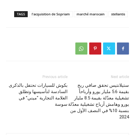
TAGS
l'acquisition de Sopriam
marché marocain
stellantis
Previous article
Next article
ستيلانتيس تحقق صافي ربح
بكوش للسيارات تحتفل بالذكرى
بقيمة 5.6 مليار يورو وأرباحاً
السادسة لتأسيسها وتطلق
تشغيلية معدّلة بقيمة 8.5 مليار
العلامة التجارية “ميني” في
يورو وهامش أرباح تشغيلية معدّلة
سوسة
بنسبة 10% في النصف الأول من
2024