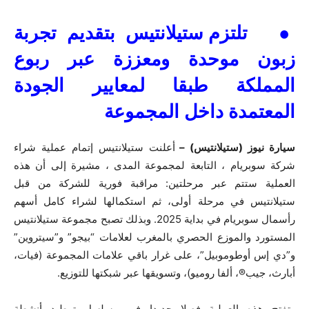
●
تلتزم ستيلانتيس بتقديم تجربة
زبون موحدة ومعززة عبر ربوع
المملكة طبقا لمعايير الجودة
المعتمدة داخل المجموعة
سيارة نيوز (ستيلانتيس) –
أعلنت ستيلانتيس إتمام عملية شراء
شركة سوبريام
،
التابعة لمجموعة المدى
، مشيرة إلى أن هذه
العملية ستتم عبر مرحلتين: مراقبة فورية للشركة من قبل
ستيلانتيس في مرحلة أولى، ثم استكمالها لشراء كامل أسهم
رأسمال سوبريام في بداية
2025
. وبذلك تصبح مجموعة ستيلانتيس
المستورد والموزع الحصري بالمغرب لعلامات “بيجو” و”سيتروين”
و”دي إس أوطوموبيل”، على غرار باقي علامات المجموعة (فيات،
أبارث، جيب
®
، ألفا روميو)، وتسويقها عبر شبكتها للتوزيع.
وتفتح هذه العملية فصلا جديدا في مسلسل توطيد أنشطة