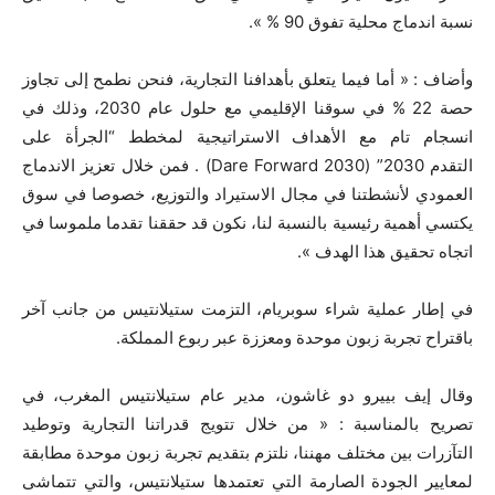
نسبة اندماج محلية تفوق
90
% ».
وأضاف : « أما فيما يتعلق بأهدافنا التجارية، فنحن نطمح إلى تجاوز
حصة
22
% في سوقنا الإقليمي مع حلول عام
2030
، وذلك في
انسجام تام مع الأهداف الاستراتيجية لمخطط “الجرأة على
التقدم
2030
” (
Dare Forward 2030
) . فمن خلال تعزيز الاندماج
العمودي لأنشطتنا في مجال الاستيراد والتوزيع، خصوصا في سوق
يكتسي أهمية رئيسية بالنسبة لنا، نكون قد حققنا تقدما ملموسا في
اتجاه تحقيق هذا الهدف ».
في إطار عملية شراء سوبريام، التزمت ستيلانتيس من جانب آخر
باقتراح تجربة زبون موحدة ومعززة عبر ربوع المملكة.
وقال إيف بييرو دو غاشون، مدير عام ستيلانتيس المغرب، في
تصريح بالمناسبة : « من خلال تتويج قدراتنا التجارية وتوطيد
التآزرات بين مختلف مهننا، نلتزم بتقديم تجربة زبون موحدة مطابقة
لمعايير الجودة الصارمة التي تعتمدها ستيلانتيس، والتي تتماشى