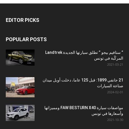
EDITOR PICKS
POPULAR POSTS
” ستافيم بيجو ” تطلق سيارتها الجديدة Landtrek
المركّبة في تونس
2021-03-21
21 جانفي 1899: قبل 125 عاما، دخلت أوبل ميدان
صناعة السيارات
2024-02-01
مواصفات سيارة FAW BESTURN X40 ومميزاتها
وأسعارها في تونس
2021-10-30