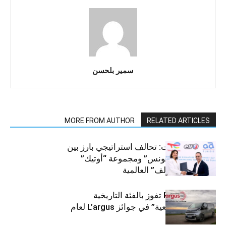
سمير بلحسن
MORE FROM AUTHOR
RELATED ARTICLES
قطاع السيارات: تحالف استراتيجي بارز بين
“توتال إنرجيز تونس” ومجموعة “أوتيك”
لتوزيع زيوت “إلف” العالمية
كيا PV5 Cargo تفوز بالفئة التاريخية
“للمركبات النفعية” في جوائز L’argus لعام
2026