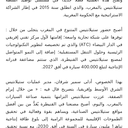
ستيلانتيس بالمغرب، والذي انطلق سنة
2015
في إطار الشراكة
الاستراتيجية مع الحكومة المغربية.
أصبح حضور ستيلانتيس المتنوع في المغرب يتجلى من خلال :
توفرها على شبكة تجارية واسعة؛ إقامتها لأول مركز تقني إفريقي
في الدار البيضاء (
ATC
) والذي تم تخصيصه لتطوير التكنولوجيات
الرئيسية وحلول التنقل المستقبلية؛ إضافة إلى النمو المتواصل
لمصنع ستيلانتيس في القنيطرة، الذي ستتم مضاعفة قدراته
الإنتاجية لتبلغ
400.000
سيارة في أفق
2027
.
بهذا الخصوص، أدلى سمير شرفان، مدير عمليات ستيلانتيس
الشرق الأوسط وإفريقيا، بتصريح قال فيه : « من خلال إبرام
الصفقة، عززت ستيلانتيس التزامها بتنمية صناعة السيارات
بالمغرب. واليوم، أصبح مصنعنا في القنيطرة يُعَدُّ من بين أفضل
مواقع ستيلانتيس الصناعية، ويساهم بقوة وفعالية في تحقيق
الطموحات الإقليمية للمجموعة الرامية إلى بلوغ طاقة إنتاجية
تناهز
1
مليون سيارة في السنة في أفق
2030
، مع نسبة تحقيق