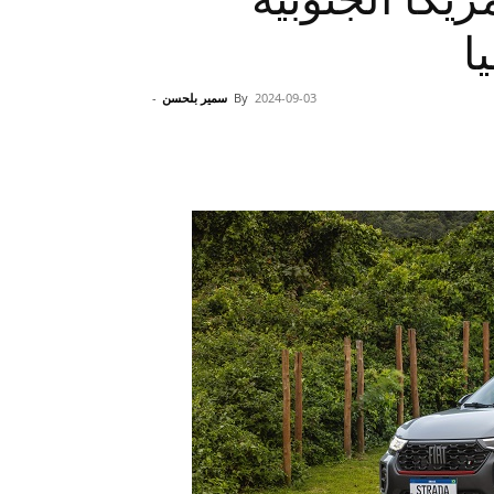
ا
2024-09-03
By
سمير بلحسن
-