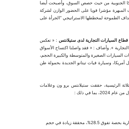
نة مع سنة 2023) في أسواق “أوروبا 30” وأمريكا الجنوبية من حيث حصص السوق، وأصبحت أيضا
ت المبهرة مؤشرا قويا على الحضور الوازن لشركة
أهداف الطموحة لمخططها الاستراتيجي “الجرأة على
 قطاع السيارات التجارية لدى ستيلانتس
: « تعكس
التجارية ». وأضاف : « فقد واصلنا اكتساح الأسواق
رح لائحة تضم 12 سيارة، تغطي فئات السيارات الصغيرة والمتوسطة والكبيرة الحجم،
 أمريكا، وسيارة فيات تيتانو الجديدة بحمولة طن
اثة الرئيسية، حققت ستيلانتس برو ون وعلامات
بما في ذلك :
احتلت ستيلانتيس برو ون المركز الأول في سوق السيارات التجارية بحصة تفوق 28.5%، محققة زيادة في حجم