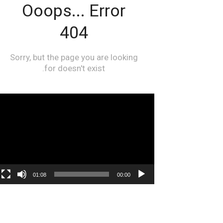
مشغل
الفيديو
01:08
00:00