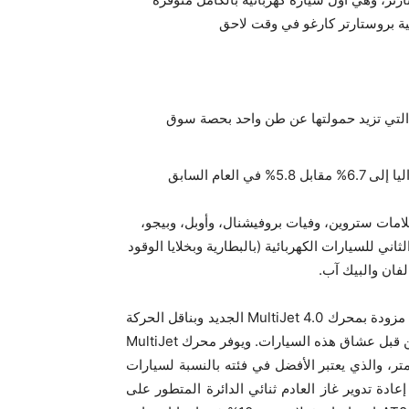
ئية بروستارتر كارغو في وقت لاحق
ب التي تزيد حمولتها عن طن واحد بحصة سوق
عام السابق
مات ستروين، وفيات بروفيشنال، وأوبل، وبيجو،
ميع فئات الجيل الثاني للسيارات الكهربائية (بالبطارية وبخلايا الوقود
لفان والبيك آب.
وأصبحت مجموعة ستيلانتيس برو ون من سيارات الفان الكبيرة مزودة بمحرك MultiJet 4.0 الجديد وبناقل الحركة
المبتكر AT8 ذي الثماني سرعات، وكلاهما يحظى بتقدير كبير من قبل عشاق هذه السيارات. ويوفر محرك MultiJet
بمتانته، عزم دوران مذهل يصل إلى 450 نيوتن متر، والذي يعتبر الأفضل في فئته بالنسبة لسيارات
عادة تدوير غاز العادم ثنائي الدائرة المتطور على