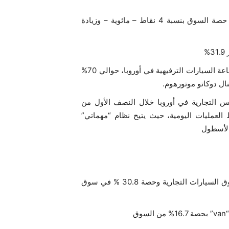
في ألمانيا، حققت نموا ملحوظا تجلى بشكل خاص في ارتفاع حصة السوق بنسبة 4 نقاط – مائوية – وزيادة
%
تشكل علامات ستيلانتيس برو ون، الشركة الرائدة في مجال صناعة السيارات الترفيهية في أوروبا، حوالي 70%
ال دوكاتو موتورهوم.
) على سيارات ستيلانتيس التجارية في أوروبا خلال النصف الأول من
ط العمليات اليومية، حيث يتيح نظام “مهماتي”
 الأسطول
احتلت ستيلانتيس برو وان المرتبة الأولى بحصة 22.2% من سوق السيارات التجارية وحصة 30.8 % في سوق
ق