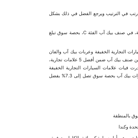
بيك آب إلى 5.9% وكسبت ثلاث رتب في الترتيب ويرجع الفضل في ذلك بشكل
بعد 11 شهرا فقط من إطلاقها، احتلت رام رامبيج المرتبة الثالثة، في صنف بيك آب الفئة C، بحصة سوق تبلغ
رات التجارية الخفيفة وعربات بيك آب والفان
بحصص 46.9% و47.3% و44% على التوالي؛ وبرزت علامتان من صنف بيك آب ضمن أفضل 5 علامات تجارية،
رت فيات علامات السيارات التجارية الخفيفة
بحصة 39.7% من السوق؛ أما رام، فجاءت ضمن أفضل 5 سيارات بيك آب بحصة سوق تصل إلى 7.3% بفضل
وق بالمنطقة
حدة وكندا
رتر، وهي أول سيارة كهربائية بالكامل متوفرة