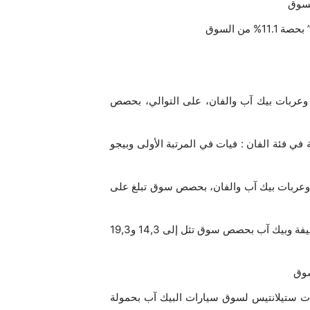
 وعربات بيك آب والفان، على التوالي، بحصص
بين 5 أفضل علامات تجارية في فئة الفان : فيات في المرتبة الأولى وبيجو
فة وعربات بيك آب والفان، بحصص سوق تبلغ على
تعتبر فيات سترادا الأكثر مبيعا في صنف السيارات التجارية الخفيفة وبيك آب بحصص سوق تثل إلى 14,3 و19,3
يدة (الفئة D) إلى اكتساح منتجات ستيلانتيس لسوق سيارات البيك آب بحمولة