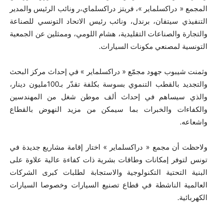
المجمع « دراكسلماير »، فريتز دراكسلماي،ر ونائب الرئيس والمدير
التنفيذي سيتفان، برندل، ونائب رئيس الاتحاد التونسي للصناعة
والتجارة والصناعات التقليدية، هشام اللومي، وممثلين عن الجمعية
التونسية لمصنعي مكونات السيارات.
وثمنت شيبوب جهود مجمّع « دراكسلماير » في إحداث مركز البحث
والتجديد بالقطب التنموي بسوسة بكلفة تقدّر بـ100مليون دينار،
والذي سيساهم في إحداث ألف موطن شغل من المهندسين
والكفاءات والخبرات بما سيمكن من مزيد النهوض بالقطاع
واشعاعه.
ولاحظت أن مجمع « دراكسلماير » اختار إقامة مشاريع جديدة في
تونس لتوفر إمكانات وطاقات بشرية ذات كفاءة عالية علاوة على
البنية التحتية التكنولوجية والاستجابة لطلبات كبرى الشركات
العالمية الناشطة في قطاع تصنيع السيارات وخصوصا السيارات
الكهربائية.