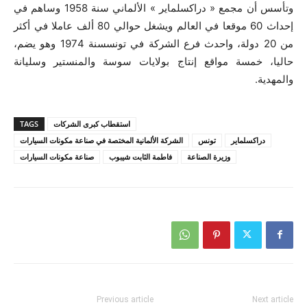
وتأسس أن مجمع « دراكسلماير » الألماني سنة 1958 وساهم في
إحداث 60 موقعا في العالم ويشغل حوالي 80 ألف عاملا في أكثر
من 20 دولة، واحدث فرع الشركة في تونسسنة 1974 وهو يضم،
حاليا، خمسة مواقع إنتاج بولايات سوسة والمنستير وسليانة
والمهدية.
استقطاب كبرى الشركات
TAGS
دراكسلماير
تونس
الشركة الألمانية المختصة في صناعة مكونات السيارات
وزيرة الصناعة
فاطمة الثابت شيبوب
صناعة مكونات السيارات
Previous article
Next article