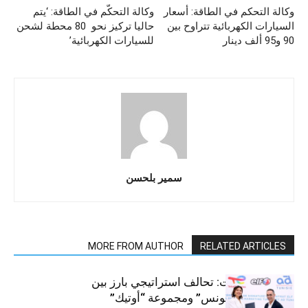
وكالة التحكم في الطاقة: أسعار
وكالة التحكّم في الطاقة: ‘يتم
السيارات الكهربائية تتراوح بين
حاليا تركيز نحو 80 محطة لشحن
90 و95 ألف دينار
للسيارات الكهربائية’
سمير بلحسن
MORE FROM AUTHOR
RELATED ARTICLES
قطاع السيارات: تحالف استراتيجي بارز بين
“توتال إنرجيز تونس” ومجموعة “أوتيك”