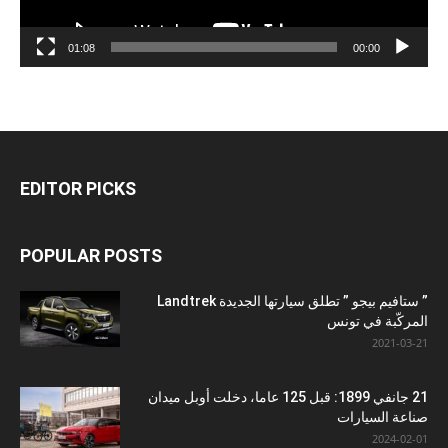
01:08
00:00
EDITOR PICKS
POPULAR POSTS
” ستافيم بيجو ” تطلق سيارتها الجديدة Landtrek
المركّبة في تونس
2021-03-21
21 جانفي 1899: قبل 125 عاما، دخلت أوبل ميدان
صناعة السيارات
2024-02-01