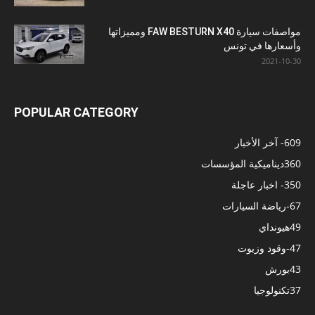
مواصفات سيارة FAW BESTURN X40 ومميزاتها
وأسعارها في تونس
2021-10-30
POPULAR CATEGORY
609
- آخر الأخبار
360
ديناميكية المؤسسات
350
- اخبار عاجلة
67
-رياضة السيارات
49
هيونداي
47
-وقود وزيوت
43
بورش
37
تكنولوجيا