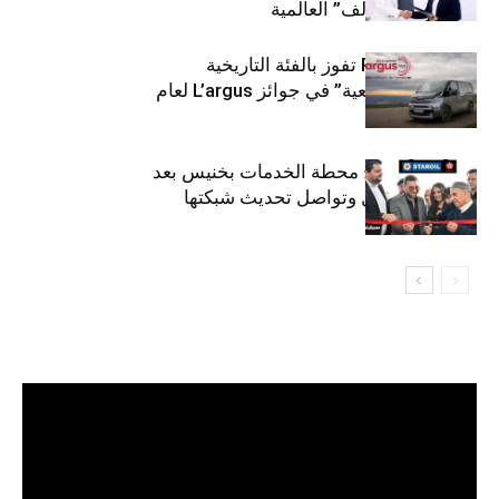
لتوزيع زيوت “إلف” العالمية
كيا PV5 Cargo تفوز بالفئة التاريخية
“للمركبات النفعية” في جوائز L’argus لعام
2026
ستارأويل تفتتح محطة الخدمات بخنيس بعد
تجديدهابالكامل وتواصل تحديث شبكتها
مشغل
الفيديو