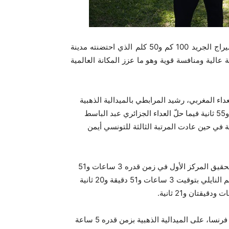
اختتم ماراطون الترا ميراج الجريد 100 كم و50 كلم الذي احتضنته مدينة
ه وسط أجواء حماسية عالية ومنافسة قوية وهو ما عزز المكانة العالمية
عداء من 24 بلدا، وتمّ تتويج العداء المغربي، رشيد المرابطي بالميدالية الذهبية
في سباق 100 كم رجال محققا زمنا قدره 8 ساعات و52 دقيقة و55 ثانية فيما حلّ العداء الجزائري عبد الباسط
ة في حين عادت المرتبة الثالثة للتونسي أيمن
أمّا في سباق 50 كم رجال، تمكن العداء التونسي وليد مراد من تحقيق المركز الأول في زمن قدره 3 ساعات و51
دقيقة و18 ثانية فيما كان المركز الثاني من نصيب الجزائري وسيم النايلي بتوقيت 3 ساعات و51 دقيقة و20 ثانية
من فرنسا، على الميدالية الذهبية بزمن قدره 5 ساعة