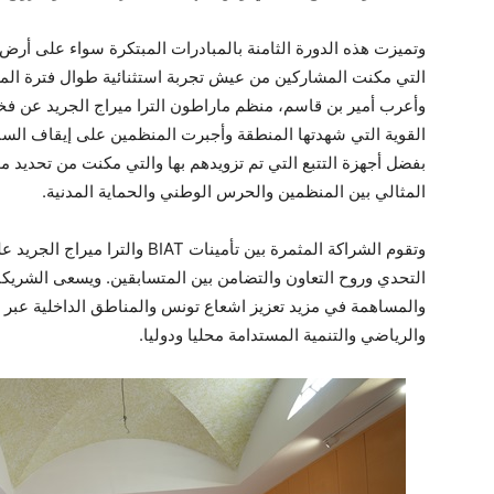
وتميزت هذه الدورة الثامنة بالمبادرات المبتكرة سواء على أرض ا
التي مكنت المشاركين من عيش تجربة استثنائية طوال فترة الم
وأعرب أمير بن قاسم، منظم ماراطون الترا ميراج الجريد عن فخر
القوية التي شهدتها المنطقة وأجبرت المنظمين على إيقاف الس
بفضل أجهزة التتبع التي تم تزويدهم بها والتي مكنت من تحديد مو
المثالي بين المنظمين والحرس الوطني والحماية المدنية.
وتقوم الشراكة المثمرة بين تأمينات
BIAT
والترا ميراج الجريد ع
التحدي وروح التعاون والتضامن بين المتسابقين. ويسعى الشريكا
والمساهمة في مزيد تعزيز اشعاع تونس والمناطق الداخلية عبر 
والرياضي والتنمية المستدامة محليا ودوليا.