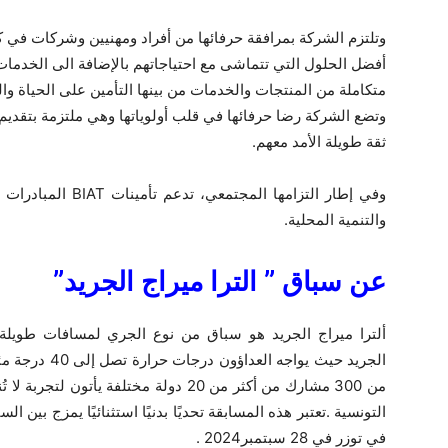
وتلتزم الشركة بمرافقة حرفائها من أفراد ومهنيين وشركات في 
أفضل الحلول التي تتماشى مع احتياجاتهم بالإضافة الى الخدمات 
متكاملة من المنتجات والخدمات من بينها التأمين على الحياة وال
وتضع الشركة رضا حرفائها في قلب أولوياتها وهي ملتزمة بتقديم 
ثقة طويلة الأمد معهم.
وفي إطار التزامها المجتمعي، تدعم تأمينات
BIAT
المبادرات ا
والتنمية المحلية.
عن سباق ” الترا ميراج الجريد”
ألترا ميراج الجريد هو سباق من نوع الجري لمسافات طويلة 
الجريد
حيث
يواجه العداؤون درجات حرارة تصل إلى
40
درجة مئ
من
300
مشارك من أكثر من
20
دولة مختلفة يأتون لتجربة لا 
التونسية
.
تعتبر هذه المسابقة تحديًا بدنيًا استثنائيًا يمزج بين ا
في توزر في
28
سبتمبر
2024
.