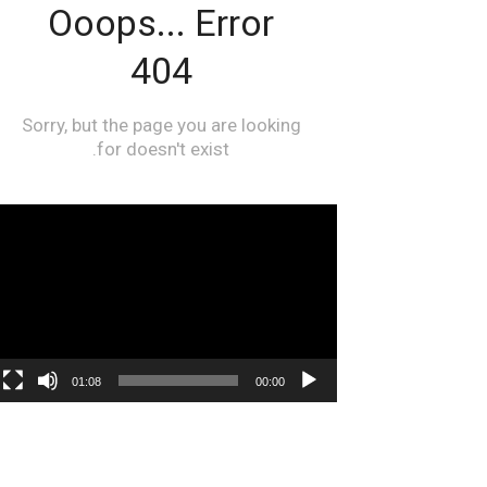
مشغل
الفيديو
01:08
00:00