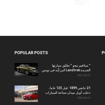
POPULAR POSTS
P
” ستافيم بيجو ” تطلق سيارتها
الجديدة Landtrek المركّبة في تونس
2021-03-21
21 جانفي 1899: قبل 125 عاما،
دخلت أوبل ميدان صناعة السيارات
2024-02-01