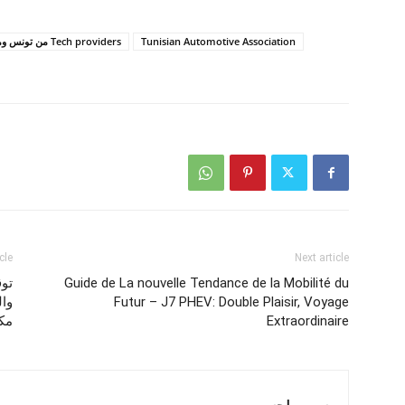
Tunisian Automotive Association
Tech providers من تونس ومن الخارج
cle
Next article
Guide de La nouvelle Tendance de la Mobilité du
توق
Futur – J7 PHEV: Double Plaisir, Voyage
Extraordinaire
مكو