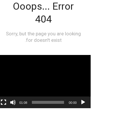
مشغل
الفيديو
01:08
00:00