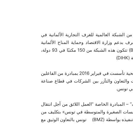
ا من الشبكة العالمية للغرف التجارية الألمانية في
ف بدعم وزارة الاقتصاد وحماية المناخ الألمانية
(AHK) بالتنسيق مع الغرفة الألمانية للتجارة والصناعة (BMWK) تتكون هذه الشبكة من 150 مكتبًا في 93 دولة،
D)
Tunisian Automotive Association هي جمعية تونسية غير ربحية تأسست في فبراير 2016 بمبادرة من الفاعلين
 والتعاون والتآزر بين الشركات في قطاع صناعة
في تونس.
ئف” – المبادرة الخاصة “العمل اللائق من أجل انتقال
سات الصغيرة والمتوسطة في تونس» بتكليف من
الوزارة الفيدرالية الألمانية للتعاون الاقتصادي والتنمية «II ويتم تنفيذه بواسطة (BMZ) تونس بالتعاون الوثيق مع