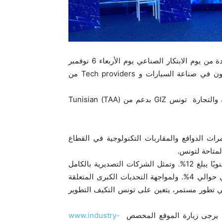
ستقام النسخة الجديدة من يوم الابتكار الصناعي يوم الأربعاء 6 نوفمبر
ستركز على صناعة السيارات، أين سيجتمع الفاعلون الرئيسيون في صناعة السيارات و Tech providers من
تم تنظيم هذا اليوم من قبل الغرفة التونسية الألمانية للصناعة والتجارة تونس GIZ بدعم من (TAA) Tunisian
ت الدوافع والمقاربات التكنولوجية في القطاع
لمتاحة لتونس.
فتعتبر صناعة السيارات في رهان حقيقي، حيث نشهد نموًا سنويًا يبلغ 12%. وتمثل الشركات التصديرية بالكامل
65% من هذا القطاع. كما يبلغ الناتج المحلي الإجمالي السنوي حوالي 4%. ولمواجهة التحديات الكبرى المتعلقة
في تطور مستمر، يتعين على تونس التكيف التطوير
ين، يرجى زيارة الموقع المخصص
www.industry-