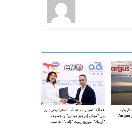
فئة التاريخية
قطاع السيارات: تحالف استراتيجي بارز
“للمركبات النفعية” في جوائز L’argus
بين “توتال إنرجيز تونس” ومجموعة
“أوتيك” لتوزيع زيوت “إلف” العالمية