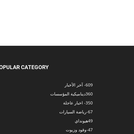
OPULAR CATEGORY
609
- آخر الأخبار
360
ديناميكية المؤسسات
350
- اخبار عاجلة
67
-رياضة السيارات
49
هيونداي
47
-وقود وزيوت