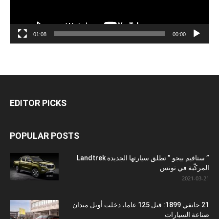
01:08
00:00
EDITOR PICKS
POPULAR POSTS
” ستافيم بيجو ” تطلق سيارتها الجديدة Landtrek
المركّبة في تونس
2021-03-21
21 جانفي 1899: قبل 125 عاما، دخلت أوبل ميدان
صناعة السيارات