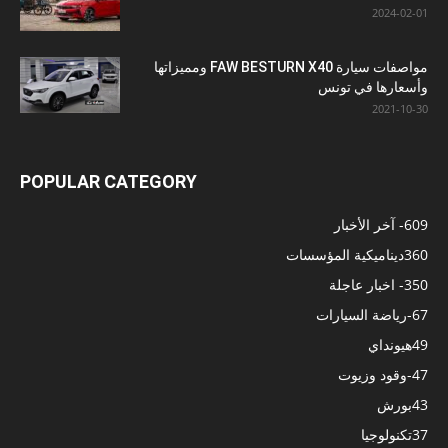
2024-02-01
مواصفات سيارة FAW BESTURN X40 ومميزاتها
وأسعارها في تونس
2021-10-30
POPULAR CATEGORY
609
- آخر الأخبار
360
ديناميكية المؤسسات
350
- اخبار عاجلة
67
-رياضة السيارات
49
هيونداي
47
-وقود وزيوت
43
بورش
37
تكنولوجيا