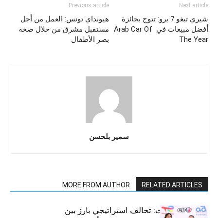
Previous article
Next article
شيري تيغو 7 برو: تتوج بجائزة
هيونداي تونس: العمل من أجل
أفضل مبيعات في Arab Car Of
مستقبل مشرق من خلال صحة
The Year
بصر الأطفال
سمير بلحسن
MORE FROM AUTHOR
RELATED ARTICLES
قطاع السيارات: تحالف استراتيجي بارز بين