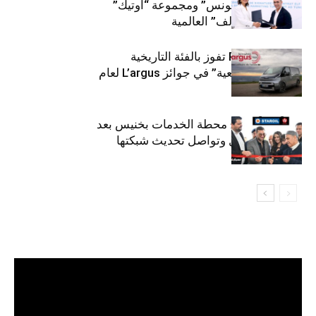
“توتال إنرجيز تونس” ومجموعة “أوتيك”
لتوزيع زيوت “إلف” العالمية
كيا PV5 Cargo تفوز بالفئة التاريخية
“للمركبات النفعية” في جوائز L’argus لعام
2026
ستارأويل تفتتح محطة الخدمات بخنيس بعد
تجديدهابالكامل وتواصل تحديث شبكتها
مشغل
الفيديو