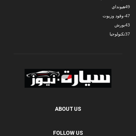
49
هيونداي
47
-وقود وزيوت
43
بورش
37
تكنولوجيا
ABOUT US
FOLLOW US