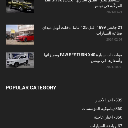
” ستافيم بيجو ” تطلق سيارتها الجديدة Landtrek
المركّبة في تونس
2021-03-21
21 جانفي 1899: قبل 125 عاما، دخلت أوبل ميدان
صناعة السيارات
2024-02-01
مواصفات سيارة FAW BESTURN X40 ومميزاتها
وأسعارها في تونس
2021-10-30
POPULAR CATEGORY
609
- آخر الأخبار
360
ديناميكية المؤسسات
350
- اخبار عاجلة
67
-رياضة السيارات