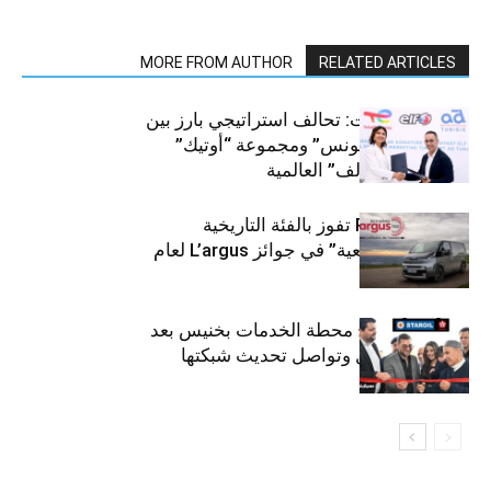
MORE FROM AUTHOR
RELATED ARTICLES
قطاع السيارات: تحالف استراتيجي بارز بين
“توتال إنرجيز تونس” ومجموعة “أوتيك”
لتوزيع زيوت “إلف” العالمية
كيا PV5 Cargo تفوز بالفئة التاريخية
“للمركبات النفعية” في جوائز L’argus لعام
2026
ستارأويل تفتتح محطة الخدمات بخنيس بعد
تجديدهابالكامل وتواصل تحديث شبكتها