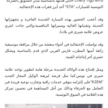
Chery Tigo 4Pro »التي قدمها بالمناسبة مدير التسويق بالشركة
التونسية للسيارات “STA” أحد أبرز فقرات هذه الإحتفالية.
وقد أعجب الحضور بهذه السيارة الجديدة الفاخرة و بتجهيزاتها
الحديثة وتقنياتها العالية ومميزاتها التنافسية،والتي جاءت لتثري
عروض علامة شيري في بلادنا.
وقد تواصلت الإحتفالية في أجواء منعشة من خلال مرافقة موسيقية
رائقة أمنها المطرب فارس العربي الذي قدم بالمناسبة وبشكل
حصري آخر إنتاجاته الفنية.
ومثل إفتتاح هذه الوكالة الجديدة مرحلة هامة لتطوير تواجد علامة
شيري في تونس.كما مثل فرصة لبرهنة الوكيل المجاز الجديد
“K2EM”على إلتزامه بتوفير خدمات راقية وتجارب نوعية فريدة في
التعامل مع الحرفاء وذالك من أجل المساهمة في تحسين تمركز
هذه العلامة في السوق التونسية.