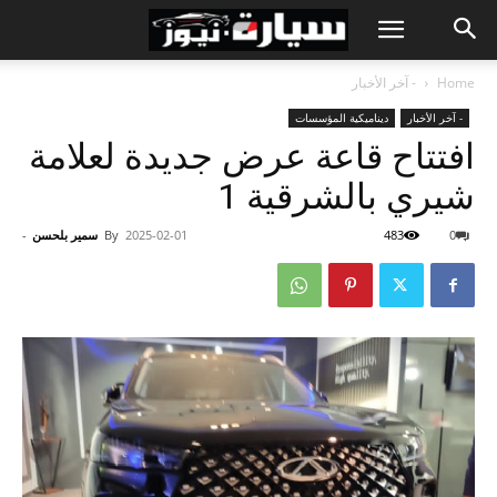
Home
- آخر الأخبار
- آخر الأخبار
ديناميكية المؤسسات
افتتاح قاعة عرض جديدة لعلامة
شيري بالشرقية 1
0
483
2025-02-01
By
سمير بلحسن
-