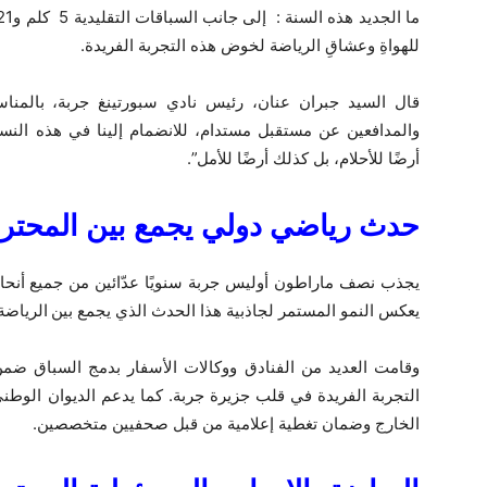
للهواةِ وعشاقِ الرياضة لخوض هذه التجربة الفريدة.
قال السيد جبران عنان، رئيس نادي سبورتينغ جربة، بالمنا
والمدافعين عن مستقبل مستدام، للانضمام إلينا في هذه النسخة
أرضًا للأحلام، بل كذلك أرضًا للأمل”.
حدث رياضي دولي يجمع بين المحترف
يجذب نصف ماراطون أوليس جربة سنويًا عدّائين من جميع أنحاء 
يعكس النمو المستمر لجاذبية هذا الحدث الذي يجمع بين
الرياضة
وقامت العديد من الفنادق ووكالات الأسفار بدمج السباق ضمن
التجربة الفريدة في قلب جزيرة جربة. كما يدعم الديوان الوطن
الخارج وضمان تغطية إعلامية من قبل صحفيين متخصصين.