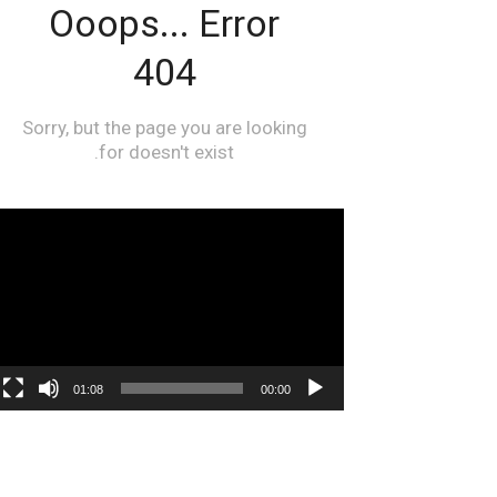
مشغل
الفيديو
01:08
00:00