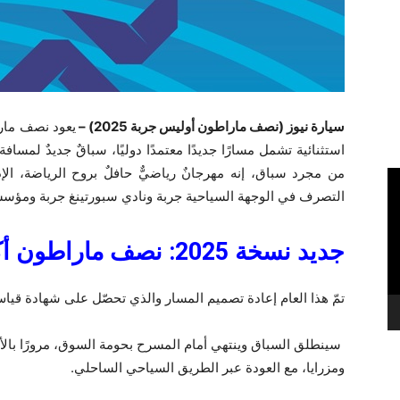
سيارة نيوز (نصف ماراطون أوليس جربة 2025) –
من مجرد سباق، إنه مهرجانٌ رياضيٌّ حافلٌ بروح الرياضة، الإ
التصرف في الوجهة السياحية جربة ونادي سبورتينغ جربة ومؤسسة
جديد نسخة 2025: نصف
ماراطون
أك
تمّ هذا العام إعادة تصميم المسار والذي تحصّل على شهادة قي
سينطلق السباق وينتهي أمام المسرح بحومة السوق، مرورًا بالأحي
ومزرايا، مع العودة عبر الطريق السياحي الساحلي.