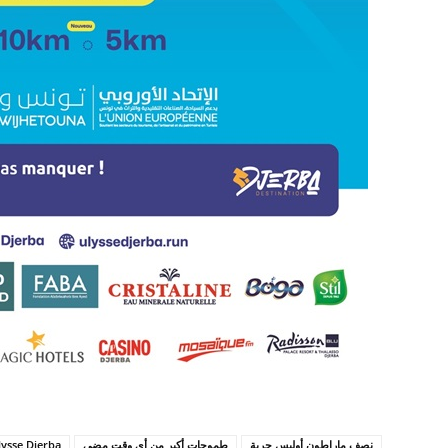
نصف ماراطون أوليس جربة
طموحات أكبر من أي وقت مضى
ysse Djerba