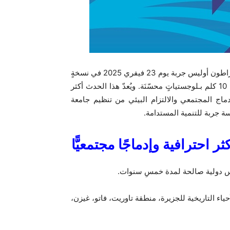
يعود نصف ماراطون أوليس جربة يوم 23 فيفري 2025 في نسخةٍ
استثنائية تشمل مسارًا جديدًا معتمدًا دوليًا، سباقٌ جديدٌ لمسافة 10 كلم بـلوجستياتٍ محسّنَة. ويُعدّ هذا الحدث أكثر
دماج المجتمعي والالتزام البيئي من تنظيم جامعة
 جربة للتنمية المستدامة.
ثر احترافية وإدماجًا مجتمعيًّا
اس دولية صالحة لمدة خمسِ سنوات.
اء التاريخية للجزيرة، منطقة تاوريت، فاتو، غيزن،