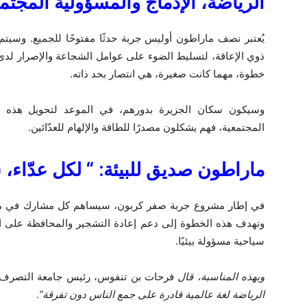
الرياضة، الإدماج
والمسؤولية المجتمع
يُعتبر نصف ماراطون أوليس جربة حدثًا مفتوحًا للجميع. وس
ذوي الإعاقة، لتسليط الضوء على عوامل الشجاعة والإصرار لدى ه
خطوة، مهما كانت صغيرة، هي انتصار بحد ذاته.
وسيكون سكان الجزيرة بدورهم، في الموعد لتحويل هذه الت
المجتمعية، فهم يشكلون مصدرًا للطاقة والإلهام للعدّائين.
ماراطون صديق للبيئة: “
لكل عدّاء،
في إطار مشروع جربة صفر كربون، سيساهم كل مشارك في مباد
وتهدف هذه الخطوة إلى دعم إعادة التشجير والمحافظة على البي
سياحية مسؤولة بيئيًا.
وبهذه المناسبة، قال
فرحات بن تنفوس، رئيس جامعة التصرف في ا
الرياضة لغة عالمية قادرة على جمع الناس دون تفرقة”.