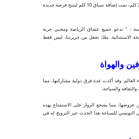
ما الجديد هذه السنة : إلى جانب السباقات التقليدية 5 كلم و21 كلم، تمت إضافة سباق 10 كلم ليتيح فرصة جديدة
سبة : ” ندعو جميع عشاق الرياضة ومحبي جربة
 الاستثنائية. معًا، نجعل من جزيرتنا، ليس فقط
ين والهواة
العالم. وقد أكدت عدة فرق دولية مشاركتها، مما
 والثقافة والسياحة.
 عروضها، مما يشجع الزوار على الاستمتاع بهذه
ي التونسي للسياحة هذا الحدث عبر الترويج له في