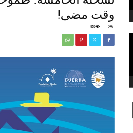
وقت مضى!
855
0