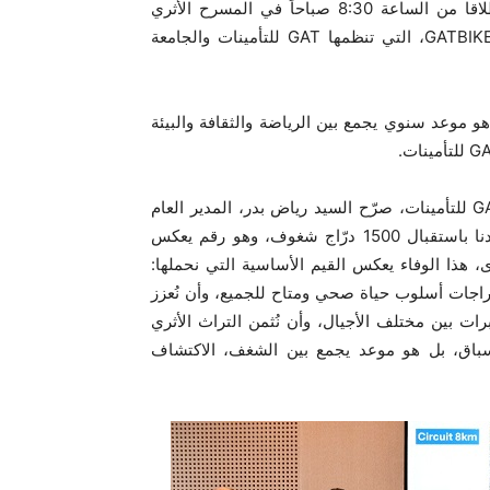
تٌقام يوم الأحد 18 ماي انطلاقا من الساعة 8:30 صباحاً في المسرح الأثري
بقرطاج، الموقع الرمزي المليء بالتاريخ، النسخة الرابعة منGATBIKE، التي تنظمها GAT للتأمينات والجامعة
 هو موعد سنوي يجمع بين الرياضة والثقافة والبيئة
وخلال ندوة صحفية نُظّمت يوم الثلاثاء 13 ماي 2025 بمقر GAT للتأمينات، صرّح السيد رياض بدر، المدير العام
المساعد لشركة GAT للتأمينات، قائلاً: “في دورة 2024، سعدنا باستقبال 1500 درّاج شغوف، وهو رقم يعكس
ة GATBIKE من سنة إلى أخرى، هذا الوفاء يعكس القيم الأساسية التي نحملها:
راجات أسلوب حياة صحي ومتاح للجميع، وأن نُعزز
رات بين مختلف الأجيال، وأن نُثمن التراث الأثري
به تونس، إن GATBIKE ليس مجرد سباق، بل هو موعد يجمع بين الشغف، الاكتشاف