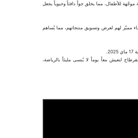
جّهة للأطفال، مما يخلق جواً دافئاً وحيوياً يجعل
يص فضاء مميّز لهم لعرض وتسويق منتجاتهم، مما يُساهم
 ماي 2025 بالمسرح الأثري بقرطاج لنعيش معاً يوماً لا يُنسى مليئاً بالرياضة،