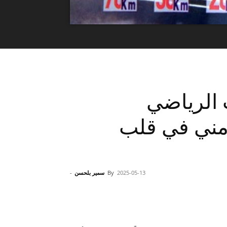
: الحدث الرياضي
امني في قلب
2025-05-13
By
سمير بلحسن
-