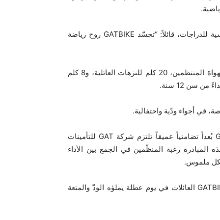
ومن جهته، صرّح السيد نوفل المرشاوي، رئيس الجامعة التونسية للدراجات، قائلاً: “تجسّد GATBIKE روح رياضة
تُقدّم GATBIKE أربعة مسارات: 70 كلم للمحترفين، 50 كلم للهواة المنتظمين، 20 كلم للنزهات العائلية، و8 كلم
 سن 12 سنة.
إلى جانب الجانب الرياضي والتنافسي، تحمل GATBIKE 2025 بُعداً تضامنياً عميقاً تلتزم شركة GAT للتأمينات
ه المبادرة رغبة المنظّمين في الجمع بين الأداء
شكل ملموس.
وفي أجواء احتفالية تتخلّلها عروض موسيقية ساحرة، تجمع GATBIKE العائلات في يوم عطلة يملؤه الودّ والمتعة