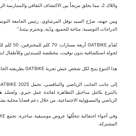
واللاك 2، مما يخلق مزيجاً بين الاكتشاف الثقافي والممارسة الرياضية.
الدراجات التونسية: متاحة للجميع، ودّية، وتحترم بيئتنا.”
لجولة استكشافية بدون توقيت، مخصّصة للمبتدئين وللأطفال ابتداءً من
هذا التنوع يتيح لكل شخص عيش تجربة GATBIKE بطريقته الخاصة، في أجواء ودّية واحتفالية.
بالتبرع بكامل مداخيل التظاهرة لفائدة عمل خيري. وتُجسّد هذ
الرياضي والمسؤولية الاجتماعية، من خلال دعم قضايا محلية ب
المشتركة.