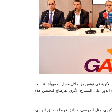
 أهم المواقع الأثرية في تونس من خلال مسارات مهيأة لتناسب
وذنة، Thuburbo Majus وبوبوت، جاء الدور على المسرح الأثري بقرطاج ليحتضن هذه
لكبرى، مثل المرسى، حدائق قرطاج، حلق الوادي،