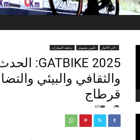
- آخر الأخبار
-تأمين وتمويل
-رياضة السيارات
GATBIKE 2025
والثقافي والبيئي والتض
قرطاج
675
0