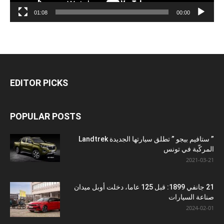
01:08
00:00
EDITOR PICKS
POPULAR POSTS
” ستافيم بيجو ” تطلق سيارتها الجديدة Landtrek
المركّبة في تونس
2021-03-21
21 جانفي 1899: قبل 125 عاما، دخلت أوبل ميدان
صناعة السيارات
2024-02-01