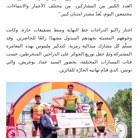
العدد الكبير من المشاركين، من مختلف الأعمار والانتماءات،
مجتمعين اليوم، يُعدّ مصدر امتنان كبير.”
اجتاز راكبو الدراجات خط النهاية وسط تصفيقات حارة، وكانت
وجوههم المضيئة بجهدهم المبذول مشهدًا رائعًا للحاضرين. وقد
تسلّم كل مشارك ميدالية رمزية، كتذكير ملموس بهذه المغامرة
المشتركة وتمّ حفل توزيع الجوائز على الدراجين المنخرطين، حسب
فئات المسارات المختلفة، بحضور السيد عماد بوخريص، والي
تونس، الذي قدّم تهانيه الحارّة للفائزين.