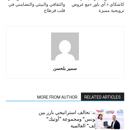
كاشكاي « آي باور »مع عروض
والثقافي والبيئي والتضامني في
ترويجية مميزة
قلب قرطاج
سمير بلحسن
MORE FROM AUTHOR
RELATED ARTICLES
قطاع السيارات: تحالف استراتيجي بارز بين
“توتال إنرجيز تونس” ومجموعة “أوتيك”
لتوزيع زيوت “إلف” العالمية