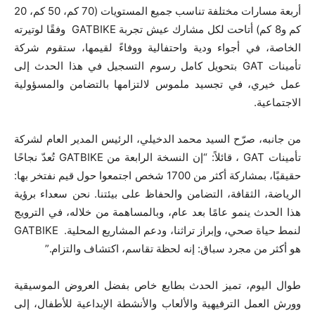
أربعة مسارات مختلفة تناسب جميع المستويات (70 كم، 50 كم، 20
كم و8 كم) أتاحت لكل مشارك عيش تجربة GATBIKE وفقًا لوتيرته
الخاصة، في أجواء ودية واحتفالية ووفاءً لقيمها، ستقوم شركة
تأمينات GAT بتحويل كامل رسوم التسجيل في هذا الحدث إلى
عمل خيري، في تجسيد ملموس لالتزامها بالتضامن والمسؤولية
الاجتماعية.
من جانبه، صرّح السيد محمد الدخيلي، الرئيس المدير العام لشركة
تأمينات GAT ، قائلاً: “إن النسخة الرابعة من GATBIKE تُعدّ نجاحًا
حقيقيًا، بمشاركة أكثر من 1700 شخص اجتمعوا حول قيم نفتخر بها:
الرياضة، الثقافة، التضامن والحفاظ على بيئتنا. نحن سعداء برؤية
هذا الحدث ينمو عامًا بعد عام، وبالمساهمة من خلاله، في الترويج
لنمط حياة صحي، وإبراز تراثنا، ودعم المشاريع المحلية. GATBIKE
هو أكثر من مجرد سباق: إنه لحظة تقاسم، اكتشاف والتزام.”
طوال اليوم، تميز الحدث بطابع خاص بفضل العروض الموسيقية
وورش العمل الترفيهية والألعاب والأنشطة الإبداعية للأطفال، إلى