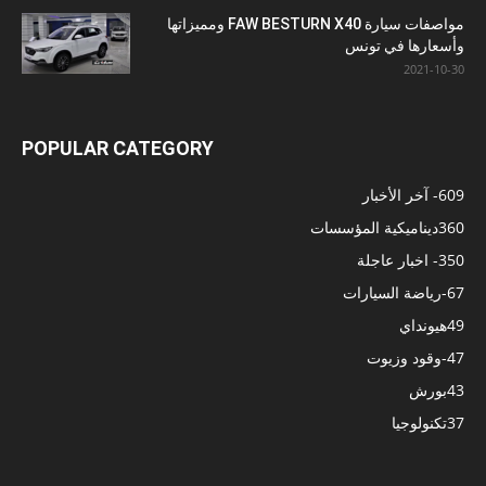
مواصفات سيارة FAW BESTURN X40 ومميزاتها
وأسعارها في تونس
2021-10-30
POPULAR CATEGORY
609
- آخر الأخبار
360
ديناميكية المؤسسات
350
- اخبار عاجلة
67
-رياضة السيارات
49
هيونداي
47
-وقود وزيوت
43
بورش
37
تكنولوجيا