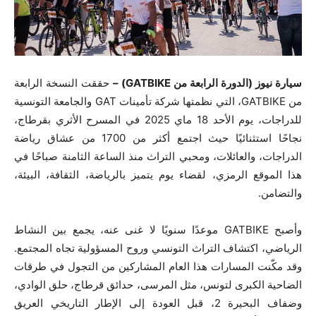
سيارة نيوز (الدورة الرابعة من GATBIKE) –
حققت النسخة الرابعة
من GATBIKE، التي نظمتها شركة تأمينات GAT والجامعة التونسية
للدراجات، يوم الأحد 18 ماي 2025 في المسرح الأثري بقرطاج،
نجاحًا استثنائيًا حيث اجتمع أكثر من 1700 من عشاق رياضة
الدراجات، والعائلات، ومحبي التراث منذ الساعة الثامنة صباحًا في
هذا الموقع الرمزي، لقضاء يوم يتميز بالرياضة، الثقافة، البيئة،
والتضامن.
وأصبح GATBIKE موعدًا سنويًا لا غنى عنه، يجمع بين النشاط
الرياضي، اكتشاف التراث التونسي وروح المسؤولية تجاه المجتمع.
وقد مكّنت المسارات هذا العام المشاركين من التجول في طرقات
الضاحية الكبرى لتونس، مثل المرسى، حدائق قرطاج، حلق الوادي،
وضفاف البحيرة 2، قبل العودة إلى الإطار التاريخي العريق