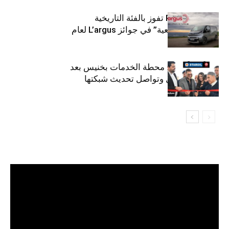
كيا PV5 Cargo تفوز بالفئة التاريخية
“للمركبات النفعية” في جوائز L’argus لعام
2026
ستارأويل تفتتح محطة الخدمات بخنيس بعد
تجديدهابالكامل وتواصل تحديث شبكتها
مشغل
الفيديو