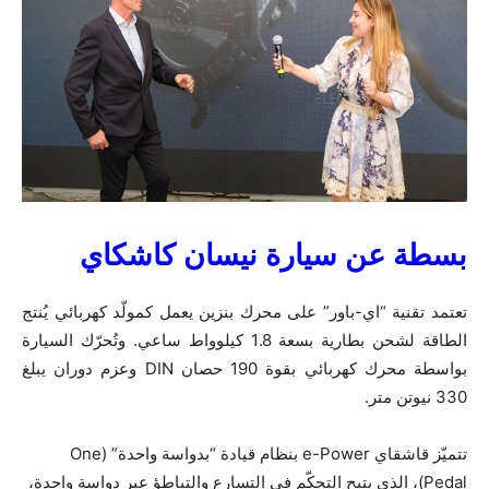
بسطة عن
سيارة نيسان كاشكاي
تعتمد تقنية “اي-باور” على محرك بنزين يعمل كمولّد كهربائي يُنتج
الطاقة لشحن بطارية بسعة 1.8 كيلوواط ساعي. وتُحرّك السيارة
بواسطة محرك كهربائي بقوة 190 حصان DIN وعزم دوران يبلغ
330 نيوتن متر.
تتميّز قاشقاي e-Power بنظام قيادة “بدواسة واحدة” (One
Pedal)، الذي يتيح التحكّم في التسارع والتباطؤ عبر دواسة واحدة،