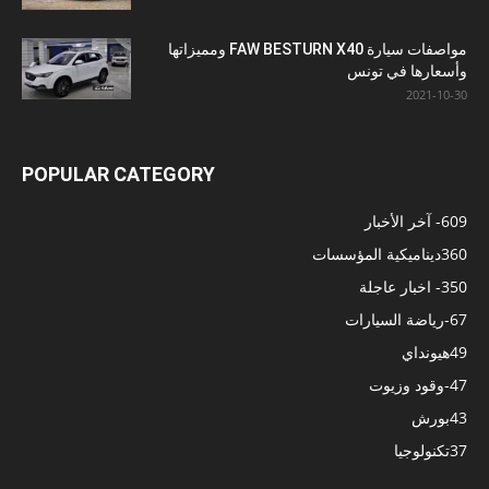
مواصفات سيارة FAW BESTURN X40 ومميزاتها
وأسعارها في تونس
2021-10-30
POPULAR CATEGORY
609
- آخر الأخبار
360
ديناميكية المؤسسات
350
- اخبار عاجلة
67
-رياضة السيارات
49
هيونداي
47
-وقود وزيوت
43
بورش
37
تكنولوجيا