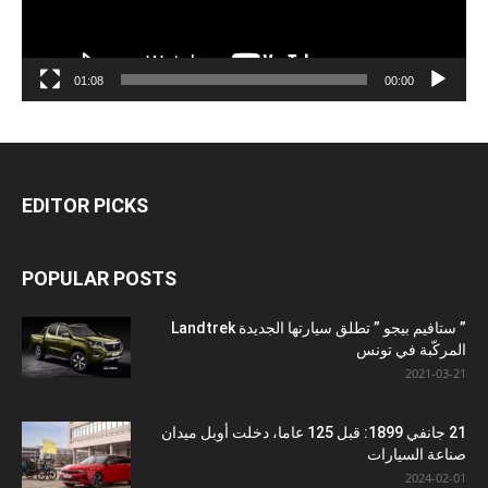
01:08
00:00
EDITOR PICKS
POPULAR POSTS
” ستافيم بيجو ” تطلق سيارتها الجديدة Landtrek
المركّبة في تونس
2021-03-21
21 جانفي 1899: قبل 125 عاما، دخلت أوبل ميدان
صناعة السيارات
2024-02-01