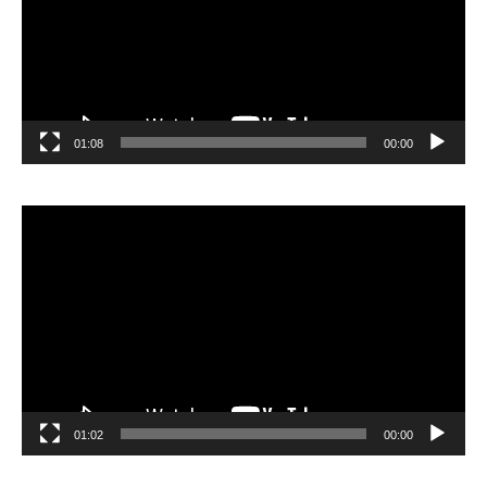
01:08
00:00
مشغل
الفيديو
01:02
00:00