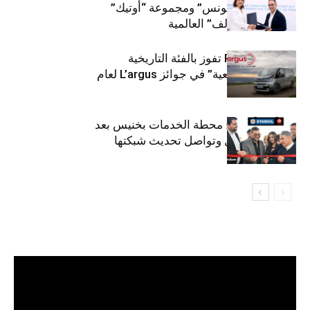
“توتال إنرجيز تونس” ومجموعة “أوتيك”
لتوزيع زيوت “إلف” العالمية
كيا PV5 Cargo تفوز بالفئة التاريخية
“للمركبات النفعية” في جوائز L’argus لعام
2026
ستارأويل تفتتح محطة الخدمات بخنيس بعد
تجديدهابالكامل وتواصل تحديث شبكتها
مشغل
الفيديو