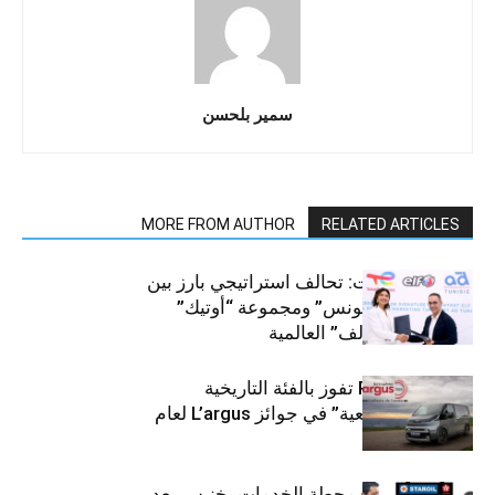
سمير بلحسن
MORE FROM AUTHOR
RELATED ARTICLES
قطاع السيارات: تحالف استراتيجي بارز بين
“توتال إنرجيز تونس” ومجموعة “أوتيك”
لتوزيع زيوت “إلف” العالمية
كيا PV5 Cargo تفوز بالفئة التاريخية
“للمركبات النفعية” في جوائز L’argus لعام
2026
ستارأويل تفتتح محطة الخدمات بخنيس بعد