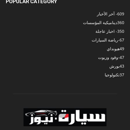
POPULAR CATEGORY
609
- آخر الأخبار
360
ديناميكية المؤسسات
350
- اخبار عاجلة
67
-رياضة السيارات
49
هيونداي
47
-وقود وزيوت
43
بورش
37
تكنولوجيا