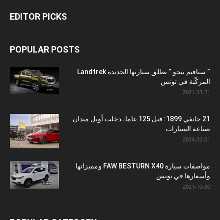
EDITOR PICKS
POPULAR POSTS
” ستافيم بيجو ” تطلق سيارتها الجديدة Landtrek
المركّبة في تونس
2021-03-21
21 جانفي 1899: قبل 125 عاما، دخلت أوبل ميدان
صناعة السيارات
2024-02-01
مواصفات سيارة FAW BESTURN X40 ومميزاتها
وأسعارها في تونس
2021-10-30