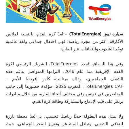
سيارة نيوز (TotalEnergies) –
تُعدّ كرة القدم، بالنسبة لملايين
الأفارقة، أكثر من مجرد رياضة؛ فهي احتفال جماعي ولغة عالمية
توحّد الشعوب والثقافات عبر القارة.
وفي هذا السياق، تُجدد TotalEnergies، الشريك الرئيسي لكرة
القدم الإفريقية منذ عام 2016، التزامها المتواصل بدعم هذه
الشغف الجماهيري، وذلك بمناسبة كأس إفريقيا للأمم –
TotalEnergies CAF، المغرب 2025، مؤكدة حضورها إلى جانب
المناصرين في تونس وفي مختلف أنحاء القارة، من خلال مبادرات
ترتكز على قيم الإدماج والمشاركة وطاقة كرة القدم.
ولا تمثل هذه البطولة حدثًا رياضيًا فحسب، بل تُعدّ محطة بارزة
للتلاقي الشعبي، وتبادل المشاعر، وتعزيز الفخر الجماعي، حيث