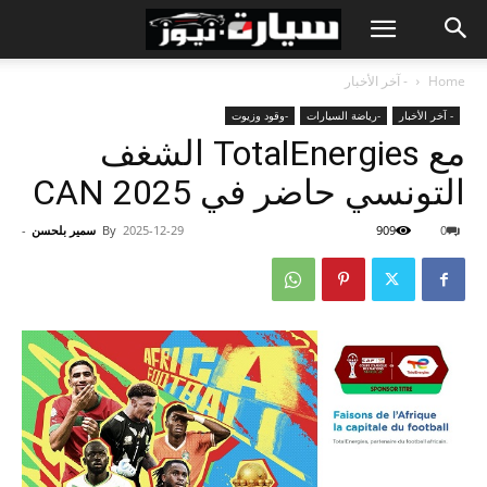
Home
- آخر الأخبار
- آخر الأخبار
-رياضة السيارات
-وقود وزيوت
مع TotalEnergies الشغف
التونسي حاضر في CAN 2025
0
909
2025-12-29
By
سمير بلحسن
-