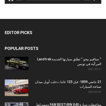
EDITOR PICKS
POPULAR POSTS
” ستافيم بيجو ” تطلق سيارتها الجديدة Landtrek
المركّبة في تونس
2021-03-21
21 جانفي 1899: قبل 125 عاما، دخلت أوبل ميدان
صناعة السيارات
2024-02-01
مواصفات سيارة FAW BESTURN X40 ومميزاتها