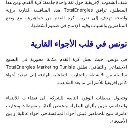
تلتف الشعوب الإفريقية حول لغة واحدة جامعة: كرة القدم. ومن هذا
المنطلق، ترافق TotalEnergies هذه المنافسة القارية برؤية
واضحة تهدف إلى تقريب كرة القدم من جماهيرها، مع وضع
المناصرين والشباب وقيم الإدماج في صميم أنشطتها.
تونس في قلب الأجواء القارية
في تونس، حيث تحتل كرة القدم مكانة محورية في النسيج
الاجتماعي والثقافي، تطلق TotalEnergies Marketing Tunisie
سلسلة من الأنشطة والتجارب التفاعلية الهادفة إلى تمديد أجواء
كأس إفريقيا للأمم إلى ما بعد الملاعب.
وتتحول محطات الوقود التابعة للشركة إلى فضاءات للالتقاء
والتقاسم، تتزين بألوان البطولة وتحتضن ألعابًا وتنشيطات وتجارب
غامرة، تتيح للجماهير عيش أجواء المنافسة في أجواء عائلية أو بين
الأصدقاء.