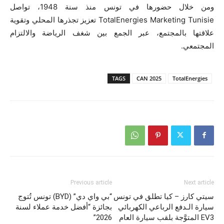
ومن خلال حضورها في تونس منذ سنة 1948، تواصل
TotalEnergies Marketing Tunisie تعزيز تجذرها المحلي وتقوية
علاقتها بالمجتمع، عبر الجمع بين شغف الرياضة والالتزام
المجتمعي.
TAGS
CAN 2025
TotalEnergies
Previous article
Next article
سيتي كارز – كيا تطلق في تونس
“بي واي دي” (BYD) تونس تُتوج
سيارة الـدفع الرباعي الكهربائي
بجائزة “أفضل خدمة عملاء لسنة
EV3 المتوَّجة بلقب سيارة العام
2026”