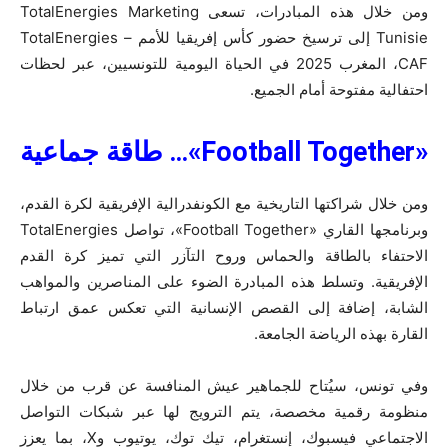
ومن خلال هذه المبادرات، تسعى TotalEnergies Marketing
Tunisie إلى ترسيخ حضور كأس إفريقيا للأمم – TotalEnergies
CAF، المغرب 2025 في الحياة اليومية للتونسيين، عبر لحظات
احتفالية مفتوحة أمام الجميع.
«Football Together»…
طاقة جماعية
ومن خلال شراكتها التاريخية مع الكونفدرالية الإفريقية لكرة القدم،
وبرنامجها القاري «Football Together»، تواصل TotalEnergies
الاحتفاء بالطاقة والحماس وروح التآزر التي تميز كرة القدم
الإفريقية. وتسلط هذه المبادرة الضوء على المناصرين والمواهب
الشابة، إضافة إلى القصص الإنسانية التي تعكس عمق ارتباط
القارة بهذه الرياضة الجامعة.
وفي تونس، سيُتاح للجماهير عيش المنافسة عن قرب من خلال
منظومة رقمية مخصصة، يتم الترويج لها عبر شبكات التواصل
الاجتماعي فيسبوك، إنستغرام، تيك توك، يوتيوب وX، بما يعزز