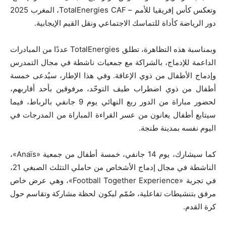
وتعكس كأس إفريقيا للأمم – TotalEnergies CAF، المغرب 2025
دور الرياضة كأداة للتماسك الاجتماعي ونقل القيم الإيجابية.
وبمناسبة هذه التظاهرة، تطلق TotalEnergies عددًا من المبادرات
الداعمة للإدماج، بالشراكة مع جمعيات ناشطة في مجال التمدرس
وإدماج الأطفال من ذوي الإعاقة. وفي هذا الإطار، سيُدعى خمسة
أطفال من ذوي اضطراب طيف التوحّد، مرفوقين بأحد أقاربهم،
لحضور مباراة من الدور ربع النهائي يوم 9 جانفي بالرباط، فيما
سيتابع أطفال يعانون من عسر القراءة المباراة من المدرجات في
اليوم نفسه بمدينة طنجة.
كما سيشارك، يوم 14 جانفي، خمسة أطفال من جمعية «Anaïs»،
الناشطة في مجال إدماج الأشخاص من حاملي التثلث الصبغي 21،
في تجربة «Football Together Experience»، وهي عرض خاص
مرفق بتنشيطات تفاعلية، صُمّم ليكون لحظة مشاركة وتقاسم حول
كرة القدم.