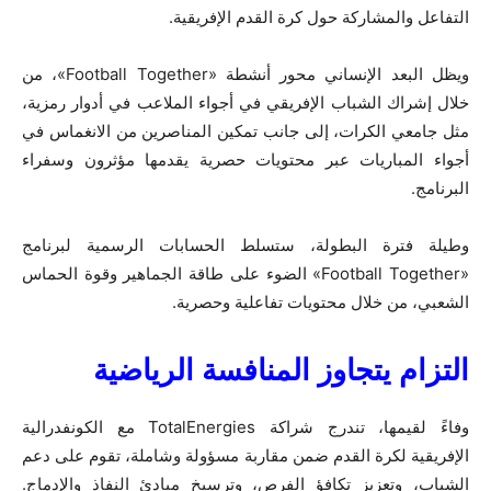
التفاعل والمشاركة حول كرة القدم الإفريقية.
ويظل البعد الإنساني محور أنشطة «Football Together»، من
خلال إشراك الشباب الإفريقي في أجواء الملاعب في أدوار رمزية،
مثل جامعي الكرات، إلى جانب تمكين المناصرين من الانغماس في
أجواء المباريات عبر محتويات حصرية يقدمها مؤثرون وسفراء
البرنامج.
وطيلة فترة البطولة، ستسلط الحسابات الرسمية لبرنامج
«Football Together» الضوء على طاقة الجماهير وقوة الحماس
الشعبي، من خلال محتويات تفاعلية وحصرية.
التزام يتجاوز المنافسة الرياضية
وفاءً لقيمها، تندرج شراكة TotalEnergies مع الكونفدرالية
الإفريقية لكرة القدم ضمن مقاربة مسؤولة وشاملة، تقوم على دعم
الشباب، وتعزيز تكافؤ الفرص، وترسيخ مبادئ النفاذ والإدماج.