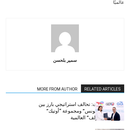
عالميًا
سمير بلحسن
MORE FROM AUTHOR
RELATED ARTICLES
قطاع السيارات: تحالف استراتيجي بارز بين
“توتال إنرجيز تونس” ومجموعة “أوتيك”
لتوزيع زيوت “إلف” العالمية