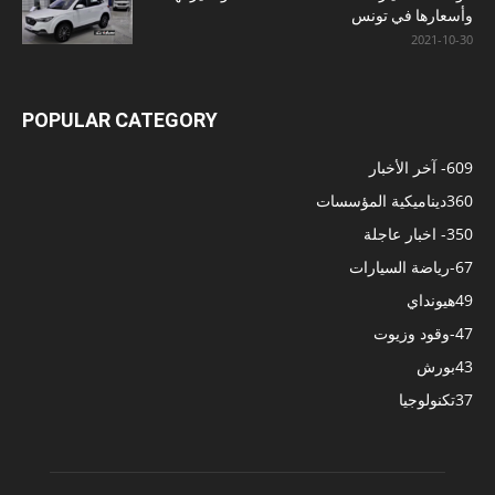
وأسعارها في تونس
2021-10-30
POPULAR CATEGORY
609
- آخر الأخبار
360
ديناميكية المؤسسات
350
- اخبار عاجلة
67
-رياضة السيارات
49
هيونداي
47
-وقود وزيوت
43
بورش
37
تكنولوجيا