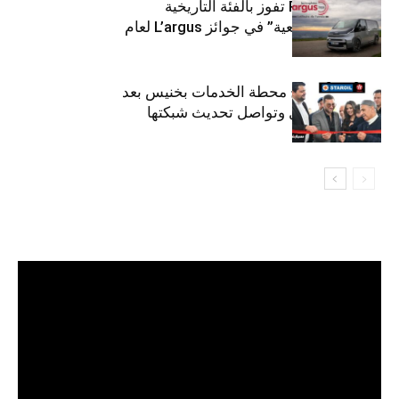
كيا PV5 Cargo تفوز بالفئة التاريخية
“للمركبات النفعية” في جوائز L’argus لعام
2026
ستارأويل تفتتح محطة الخدمات بخنيس بعد
تجديدهابالكامل وتواصل تحديث شبكتها
مشغل
الفيديو