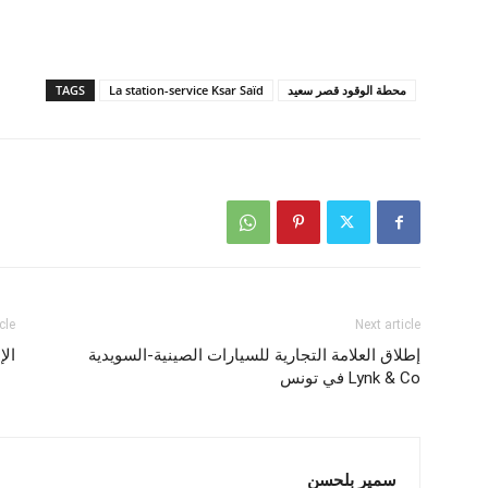
محطة الوقود قصر سعيد
La station-service Ksar Saïd
TAGS
cle
Next article
إطلاق العلامة التجارية للسيارات الصينية-السويدية
الإط
Lynk & Co في تونس
سمير بلحسن