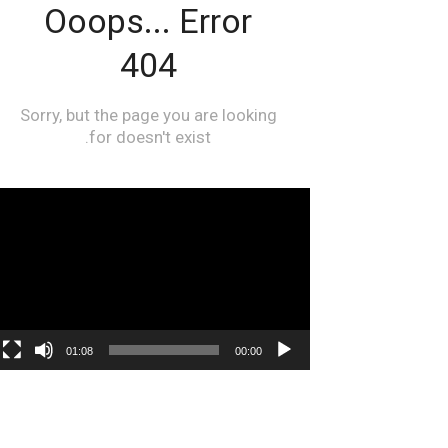
مشغل
الفيديو
01:08
00:00