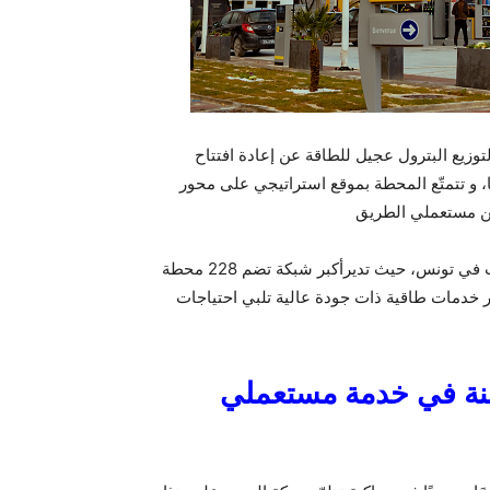
وزيع البترول عجيل للطاقة عن إعادة افتتاح
ا، و تتمتّع المحطة بموقع استراتيجي على محور
 من مستعملي الطريق
وتُعدّ شركة عجيل للطاقة من أبرز الفاعلين في قطاع المحروقات في تونس، حيث تديرأكبر شبكة تضم 228 محطة
 خدمات طاقية ذات جودة عالية تلبي احتياجات
سنة في خدمة مستعملي