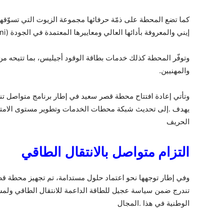
كما تضع المحطة على ذمّة حرفائها مجموعة الزيوت التي تسوّقها 
إيني والمعروفة بأدائها العالي ومعاييرها المعتمدة في الجودة (Eni)
وتوفّر المحطة كذلك خدمات بطاقة الوقود أجيليس، بما تتيحه من
والمهنيين.
وتأتي إعادة افتتاح محطة قصر سعيد في إطار برنامج متواصل تنف
يهدف .إلى تحديث شبكة محطات الخدمات وتطوير مستوى الامتيازا
الحريف
التزام متواصل بالانتقال الطاقي
وفي إطار توجهها نحو اعتماد حلول مستدامة، تم تجهيز محطة 
تندرج ضمن سياسة عجيل للطاقة الداعمة للانتقال الطاقي ولمشا
الوطنية في هذا .المجال