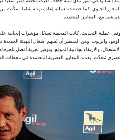
منذ إنشائها في شهر ماي سنة 1989، لعبت
المحور الحيوي. كما خضعت لعملية إعادة تهيئة شاملة مكّنت من ت
يتماشى مع .المعايير المعتمدة
وقبل عملية التحديث، كانت المحطة تسجّل مؤشرات إيجابية على
الوقود والزيوت. ومن المنتظر أن تُسهم أشغال التهيئة الجديدة 
الاستغلال، والارتقاء بجاذبية الموقع، وتوفير تجربة أفضل للح
عصري مُحدَّث، يعتمد المعايير العصرية المعتمدة في محطات ال