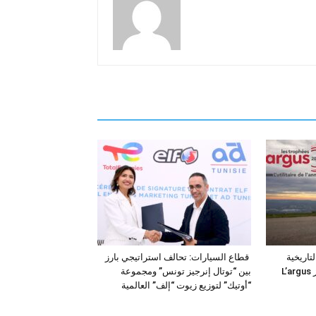
فئة التاريخية
قطاع السيارات: تحالف استراتيجي بارز
“للمركبات النفعية” في جوائز L’argus
بين “توتال إنرجيز تونس” ومجموعة
“أوتيك” لتوزيع زيوت “إلف” العالمية