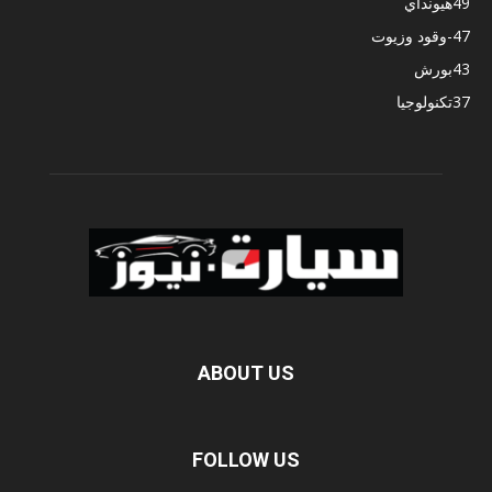
49
هيونداي
47
-وقود وزيوت
43
بورش
37
تكنولوجيا
ABOUT US
FOLLOW US