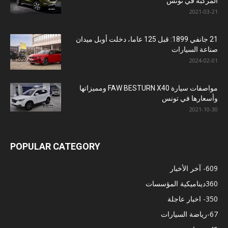
المركّبة في تونس
2021-03-21
21 جانفي 1899: قبل 125 عاما، دخلت أوبل ميدان
صناعة السيارات
2024-02-01
مواصفات سيارة FAW BESTURN X40 ومميزاتها
وأسعارها في تونس
2021-10-30
POPULAR CATEGORY
609
- آخر الأخبار
360
ديناميكية المؤسسات
350
- اخبار عاجلة
67
-رياضة السيارات