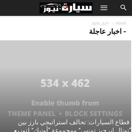
Home
- اخبار عاجلة
- اخبار عاجلة
قطاع السيارات: تحالف استراتيجي بارز بين
“توتال إنرجيز تونس” ومجموعة “أوتيك” لتوزيع