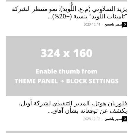
يزيد السلاوتي (م.ع. اللُّويد): نمو منتظر لشركة
“تأمينات اللُّويد” بنسبة (+20%)...
سمير بلحسن
-
2023-12-11
0
فلوريان هوتل، المدير التنفيذي لشركة أوبل،
يكشف عن توقعاته بشأن آفاق...
سمير بلحسن
-
2023-12-04
0