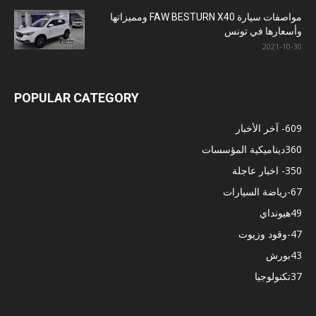
مواصفات سيارة FAW BESTURN X40 ومميزاتها
وأسعارها في تونس
2021-10-30
POPULAR CATEGORY
609
- آخر الأخبار
360
ديناميكية المؤسسات
350
- اخبار عاجلة
67
-رياضة السيارات
49
هيونداي
47
-وقود وزيوت
43
بورش
37
تكنولوجيا