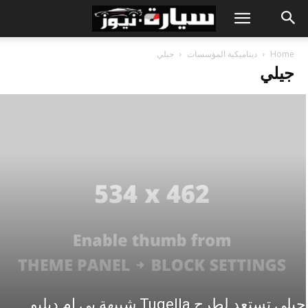
Home
ديناميكية المؤسسات
جيلي
جيلي
جيلي تستعد لطرح Tugella شبيهة بي إم دبليو