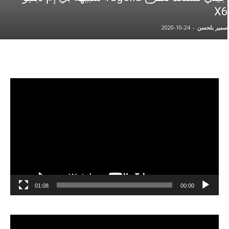
X6
سمير بلحسن
-
2020-10-24
مشغل
الفيديو
01:08
00:00
مشغل