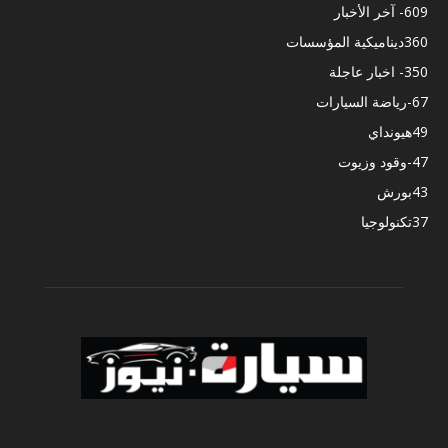
609
- آخر الأخبار
360
ديناميكية المؤسسات
350
- اخبار عاجلة
67
-رياضة السيارات
49
هيونداي
47
-وقود وزيوت
43
بورش
37
تكنولوجيا