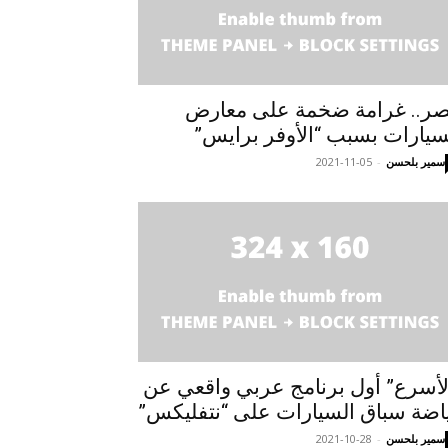
ر.. غرامة ضخمة على معارض
سيارات بسبب “الأوفر برايس”
سمير بلحسن
-
2021-11-05
لأسرع” أول برنامج عربي واقعي عن
اضة سباق السيارات على “نتفليكس”
سمير بلحسن
-
2021-10-28