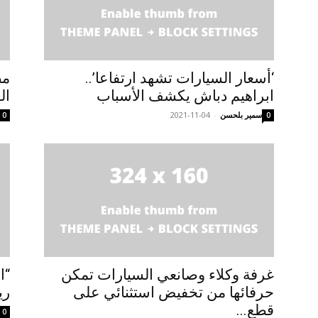
‘أسعار السيارات تشهد ارتفاعا’..
مص
ابراهيم دباش يكشف الأسباب
ال
سمير بلحسن
-
2021-11-04
0
0
غرفة وكلاء وصانعي السيارات تمكن
“ا
حرفائها من تخفيض استثنائي على
ري
قطع...
0