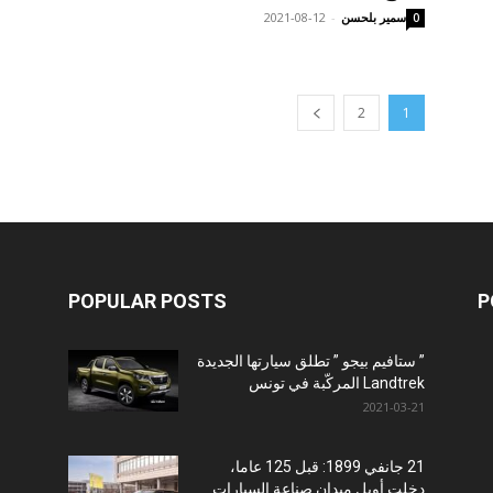
سمير بلحسن
-
2021-08-12
0
2
1
POPULAR POSTS
P
” ستافيم بيجو ” تطلق سيارتها الجديدة
Landtrek المركّبة في تونس
2021-03-21
21 جانفي 1899: قبل 125 عاما،
دخلت أوبل ميدان صناعة السيارات