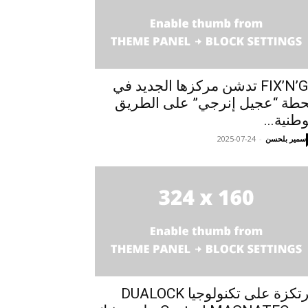
FIX’N’GO تدشن مركزها الجديد في
طة “عجيل إنرجي” على الطريق
وطنية...
سمير بلحسن
-
2025-07-24
مرتكزة على تكنولوجيا DUALOCK