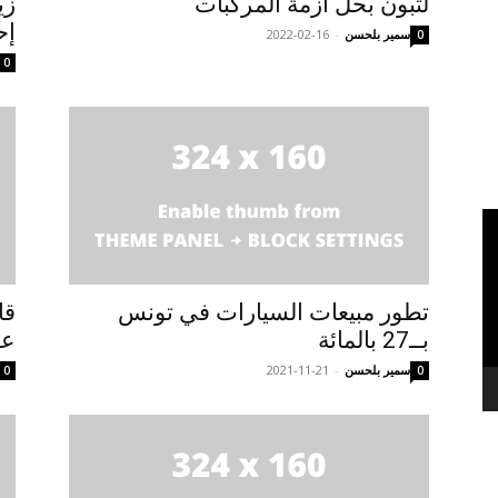
لتبون بحل أزمة المركبات
إح
سمير بلحسن
-
2022-02-16
0
0
تطور مبيعات السيارات في تونس
بــ27 بالمائة
عل
سمير بلحسن
-
2021-11-21
0
0