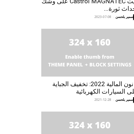
زيت Castrol MAGNATEC على وشك
داث ثورة...
سمير بلحسن
-
2023-07-08
قانون المالية 2022: تخفيف الجباية
ى السيارات الكهربائية
سمير بلحسن
-
2021-12-28