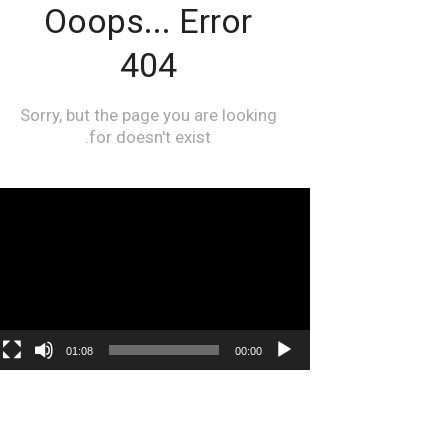
مشغل
الفيديو
01:08
00:00