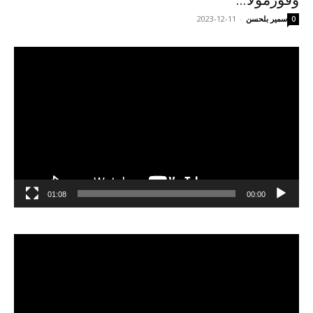
وفورمولا...
سمير بلحسن
-
2023-12-11
0
مشغل
الفيديو
01:08
00:00
مشغل
الفيديو