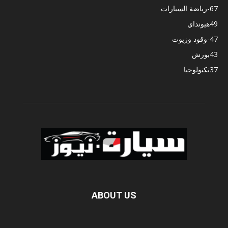
67
-رياضة السيارات
49
هيونداي
47
-وقود وزيوت
43
بورش
37
تكنولوجيا
ABOUT US