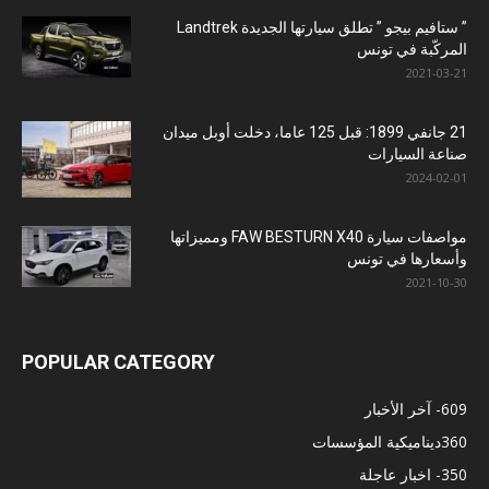
” ستافيم بيجو ” تطلق سيارتها الجديدة Landtrek
المركّبة في تونس
2021-03-21
21 جانفي 1899: قبل 125 عاما، دخلت أوبل ميدان
صناعة السيارات
2024-02-01
مواصفات سيارة FAW BESTURN X40 ومميزاتها
وأسعارها في تونس
2021-10-30
POPULAR CATEGORY
609
- آخر الأخبار
360
ديناميكية المؤسسات
350
- اخبار عاجلة