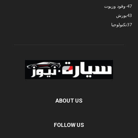
47
-وقود وزيوت
43
بورش
37
تكنولوجيا
ABOUT US
FOLLOW US