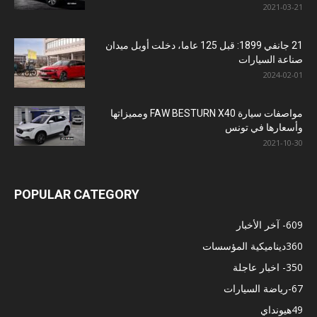
2021-03-21
21 جانفي 1899: قبل 125 عاما، دخلت أوبل ميدان
صناعة السيارات
2024-02-01
مواصفات سيارة FAW BESTURN X40 ومميزاتها
وأسعارها في تونس
2021-10-30
POPULAR CATEGORY
609
- آخر الأخبار
360
ديناميكية المؤسسات
350
- اخبار عاجلة
67
-رياضة السيارات
49
هيونداي