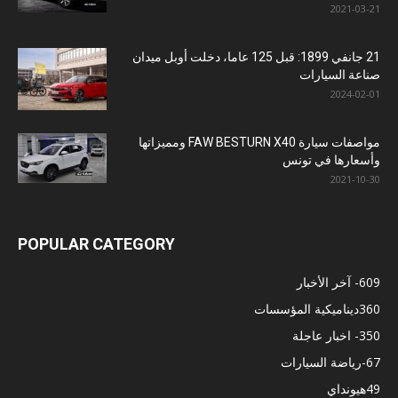
2021-03-21
21 جانفي 1899: قبل 125 عاما، دخلت أوبل ميدان
صناعة السيارات
2024-02-01
مواصفات سيارة FAW BESTURN X40 ومميزاتها
وأسعارها في تونس
2021-10-30
POPULAR CATEGORY
609
- آخر الأخبار
360
ديناميكية المؤسسات
350
- اخبار عاجلة
67
-رياضة السيارات
49
هيونداي