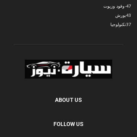
47
-وقود وزيوت
43
بورش
37
تكنولوجيا
ABOUT US
FOLLOW US