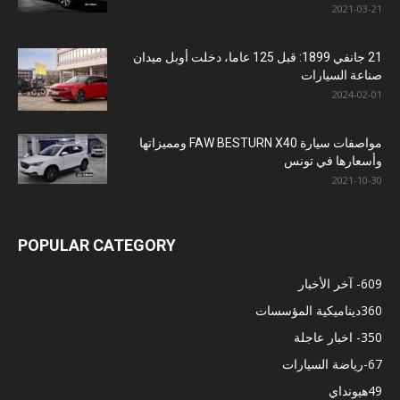
2021-03-21
21 جانفي 1899: قبل 125 عاما، دخلت أوبل ميدان
صناعة السيارات
2024-02-01
مواصفات سيارة FAW BESTURN X40 ومميزاتها
وأسعارها في تونس
2021-10-30
POPULAR CATEGORY
609
- آخر الأخبار
360
ديناميكية المؤسسات
350
- اخبار عاجلة
67
-رياضة السيارات
49
هيونداي