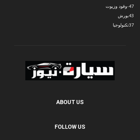
47
-وقود وزيوت
43
بورش
37
تكنولوجيا
ABOUT US
FOLLOW US