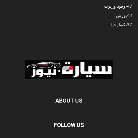
47
-وقود وزيوت
43
بورش
37
تكنولوجيا
ABOUT US
FOLLOW US