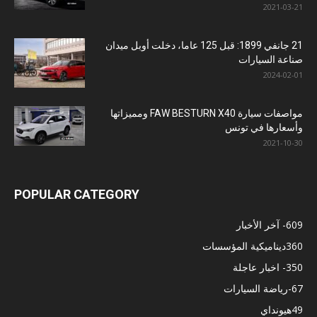
2021-03-21
21 جانفي 1899: قبل 125 عاما، دخلت أوبل ميدان
صناعة السيارات
2024-02-01
مواصفات سيارة FAW BESTURN X40 ومميزاتها
وأسعارها في تونس
2021-10-30
POPULAR CATEGORY
609
- آخر الأخبار
360
ديناميكية المؤسسات
350
- اخبار عاجلة
67
-رياضة السيارات
49
هيونداي