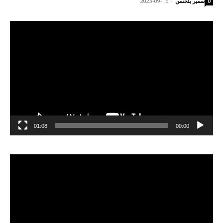
سمير بلحسن
-
2023-09-15
0
مشغل
الفيديو
01:08
00:00
مشغل
الفيديو