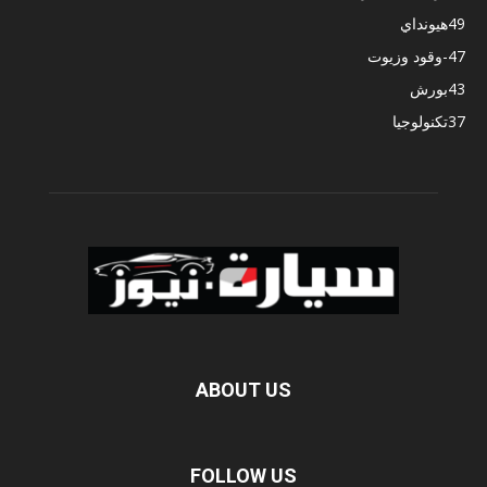
49
هيونداي
47
-وقود وزيوت
43
بورش
37
تكنولوجيا
ABOUT US
FOLLOW US