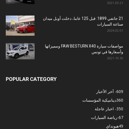
2021-03-21
21 جانفي 1899: قبل 125 عاما، دخلت أوبل ميدان
صناعة السيارات
2024-02-01
مواصفات سيارة FAW BESTURN X40 ومميزاتها
وأسعارها في تونس
2021-10-30
POPULAR CATEGORY
609
- آخر الأخبار
360
ديناميكية المؤسسات
350
- اخبار عاجلة
67
-رياضة السيارات
49
هيونداي