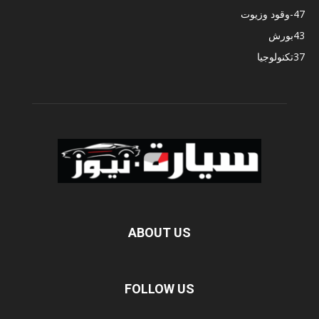
47
-وقود وزيوت
43
بورش
37
تكنولوجيا
ABOUT US
FOLLOW US