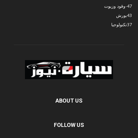
47
-وقود وزيوت
43
بورش
37
تكنولوجيا
ABOUT US
FOLLOW US