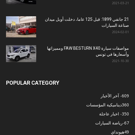
2021-03-21
21 جانفي 1899: قبل 125 عاما، دخلت أوبل ميدان
صناعة السيارات
2024-02-01
مواصفات سيارة FAW BESTURN X40 ومميزاتها
وأسعارها في تونس
2021-10-30
POPULAR CATEGORY
609
- آخر الأخبار
360
ديناميكية المؤسسات
350
- اخبار عاجلة
67
-رياضة السيارات
49
هيونداي