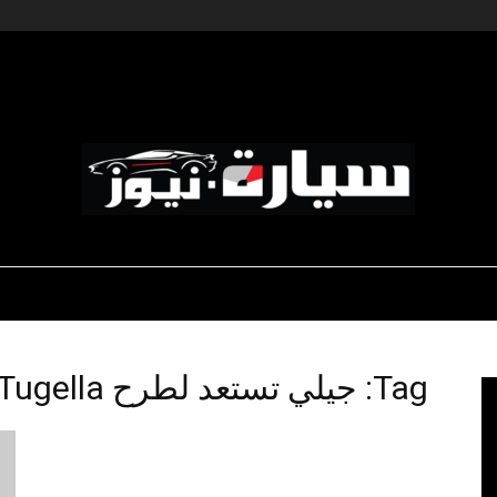
ديناميكية المؤسسات
-رياضة السيارات
-صالون السيارات
سيارة
Tag: جيلي تستعد لطرح Tugella
نيوز