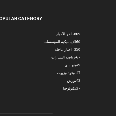
OPULAR CATEGORY
609
- آخر الأخبار
360
ديناميكية المؤسسات
350
- اخبار عاجلة
67
-رياضة السيارات
49
هيونداي
47
-وقود وزيوت
43
بورش
37
تكنولوجيا