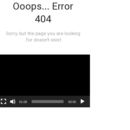
مشغل
الفيديو
01:08
00:00