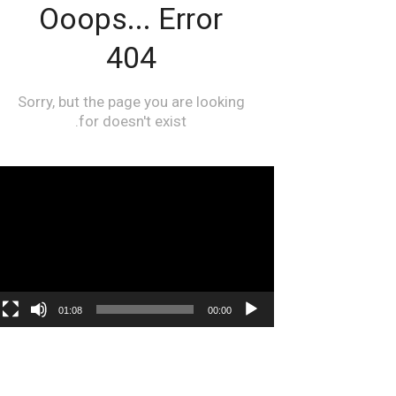
مشغل
الفيديو
01:08
00:00