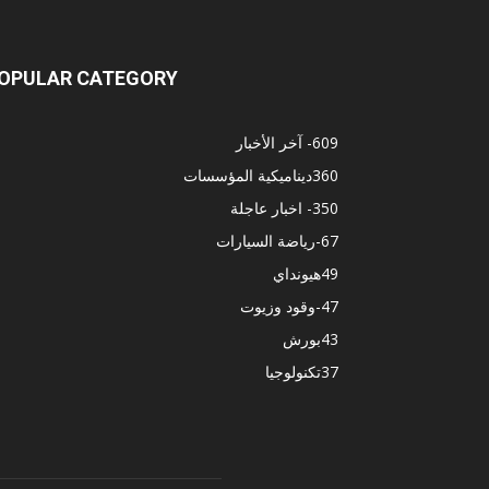
OPULAR CATEGORY
609
- آخر الأخبار
360
ديناميكية المؤسسات
350
- اخبار عاجلة
67
-رياضة السيارات
49
هيونداي
47
-وقود وزيوت
43
بورش
37
تكنولوجيا