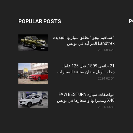
POPULAR POSTS
P
” ستافيم بيجو ” تطلق سيارتها الجديدة
Landtrek المركّبة في تونس
2021-03-21
21 جانفي 1899: قبل 125 عاما،
دخلت أوبل ميدان صناعة السيارات
2024-02-01
مواصفات سيارة FAW BESTURN
X40 ومميزاتها وأسعارها في تونس
2021-10-30