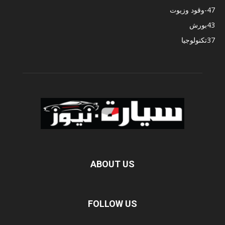
47
-وقود وزيوت
43
بورش
37
تكنولوجيا
ABOUT US
FOLLOW US