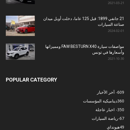
2021-03-21
21 جانفي 1899: قبل 125 عاما، دخلت أوبل ميدان
صناعة السيارات
2024-02-01
مواصفات سيارة FAW BESTURN X40 ومميزاتها
وأسعارها في تونس
2021-10-30
POPULAR CATEGORY
609
- آخر الأخبار
360
ديناميكية المؤسسات
350
- اخبار عاجلة
67
-رياضة السيارات
49
هيونداي