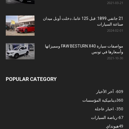
2021-03-21
21 جانفي 1899: قبل 125 عاما، دخلت أوبل ميدان
صناعة السيارات
2024-02-01
مواصفات سيارة FAW BESTURN X40 ومميزاتها
وأسعارها في تونس
2021-10-30
POPULAR CATEGORY
609
- آخر الأخبار
360
ديناميكية المؤسسات
350
- اخبار عاجلة
67
-رياضة السيارات
49
هيونداي