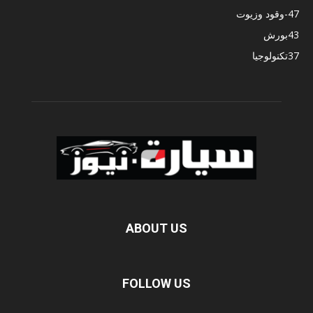
47
-وقود وزيوت
43
بورش
37
تكنولوجيا
ABOUT US
FOLLOW US