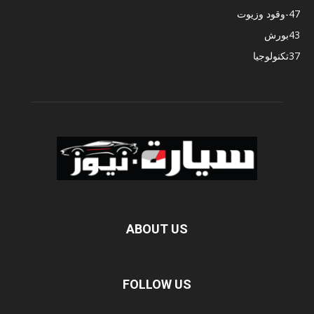
47
-وقود وزيوت
43
بورش
37
تكنولوجيا
ABOUT US
FOLLOW US