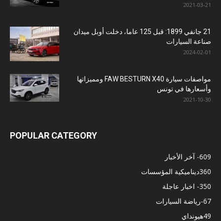
2021-03-21
21 جانفي 1899: قبل 125 عاما، دخلت أوبل ميدان
صناعة السيارات
2024-02-01
مواصفات سيارة FAW BESTURN X40 ومميزاتها
وأسعارها في تونس
2021-10-30
POPULAR CATEGORY
609
- آخر الأخبار
360
ديناميكية المؤسسات
350
- اخبار عاجلة
67
-رياضة السيارات
49
هيونداي