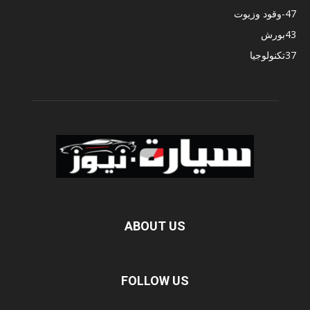
47
-وقود وزيوت
43
بورش
37
تكنولوجيا
ABOUT US
FOLLOW US