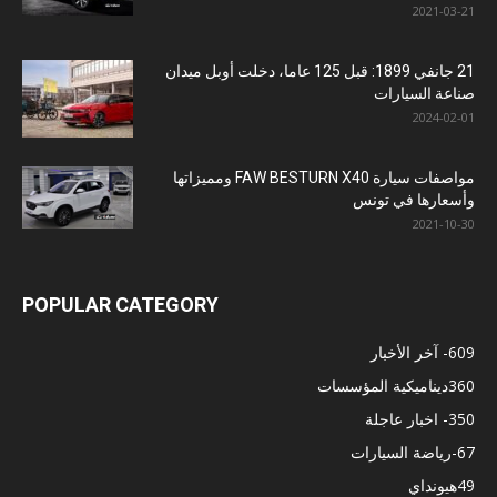
2021-03-21
21 جانفي 1899: قبل 125 عاما، دخلت أوبل ميدان
صناعة السيارات
2024-02-01
مواصفات سيارة FAW BESTURN X40 ومميزاتها
وأسعارها في تونس
2021-10-30
POPULAR CATEGORY
609
- آخر الأخبار
360
ديناميكية المؤسسات
350
- اخبار عاجلة
67
-رياضة السيارات
49
هيونداي