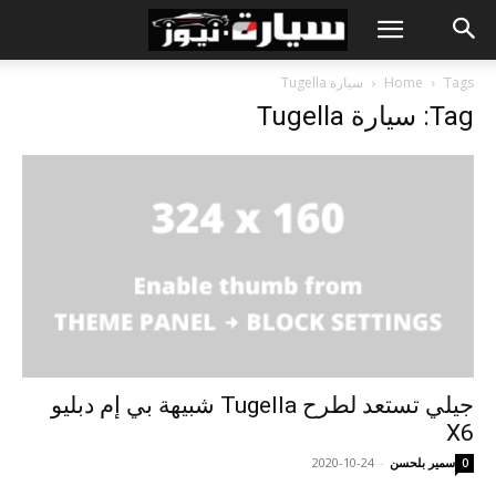
Tags
Home
سيارة Tugella
Tag: سيارة Tugella
جيلي تستعد لطرح Tugella شبيهة بي إم دبليو
X6
سمير بلحسن
-
2020-10-24
0