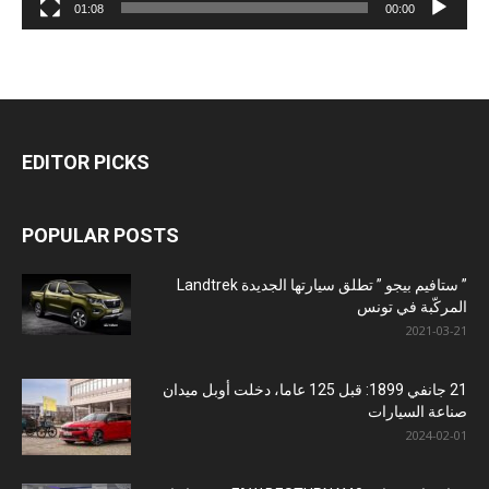
01:08
00:00
EDITOR PICKS
POPULAR POSTS
” ستافيم بيجو ” تطلق سيارتها الجديدة Landtrek
المركّبة في تونس
2021-03-21
21 جانفي 1899: قبل 125 عاما، دخلت أوبل ميدان
صناعة السيارات
2024-02-01