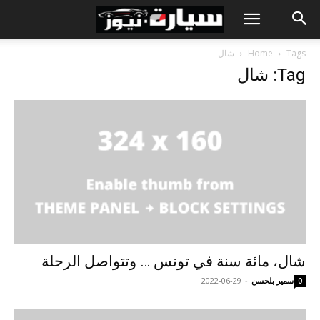
Tags
Home
شال
Tag: شال
شال، مائة سنة في تونس … وتتواصل الرحلة
سمير بلحسن
-
2022-06-29
0