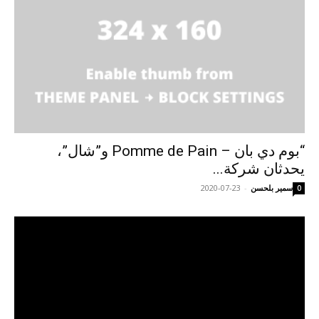
“بوم دي بان – Pomme de Pain و”شال”،
يحدثان شركة...
سمير بلحسن
-
2020-07-23
0
مشغل
الفيديو