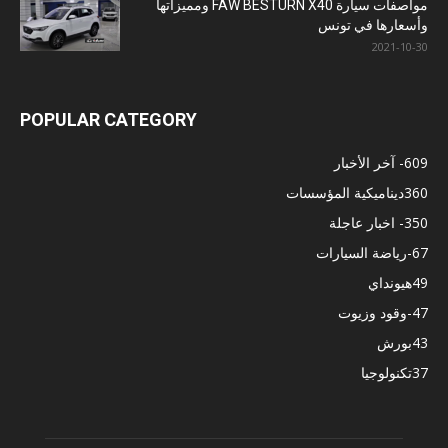
مواصفات سيارة FAW BESTURN X40 ومميزاتها
وأسعارها في تونس
2021-10-30
POPULAR CATEGORY
609
- آخر الأخبار
360
ديناميكية المؤسسات
350
- اخبار عاجلة
67
-رياضة السيارات
49
هيونداي
47
-وقود وزيوت
43
بورش
37
تكنولوجيا