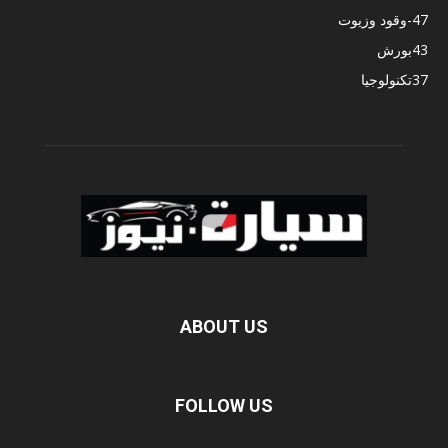
47
-وقود وزيوت
43
بورش
37
تكنولوجيا
ABOUT US
FOLLOW US