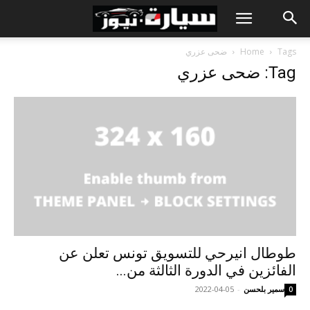
Tags
Home
ضحى عزري
Tag: ضحى عزري
طوطال انيرحي للتسويق تونس تعلن عن
الفائزين في الدورة الثالثة من...
سمير بلحسن
-
2022-04-05
0