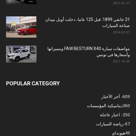
2021-03-21
21 جانفي 1899: قبل 125 عاما، دخلت أوبل ميدان
صناعة السيارات
2024-02-01
مواصفات سيارة FAW BESTURN X40 ومميزاتها
وأسعارها في تونس
2021-10-30
POPULAR CATEGORY
609
- آخر الأخبار
360
ديناميكية المؤسسات
350
- اخبار عاجلة
67
-رياضة السيارات
49
هيونداي