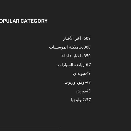
OPULAR CATEGORY
609
- آخر الأخبار
360
ديناميكية المؤسسات
350
- اخبار عاجلة
67
-رياضة السيارات
49
هيونداي
47
-وقود وزيوت
43
بورش
37
تكنولوجيا