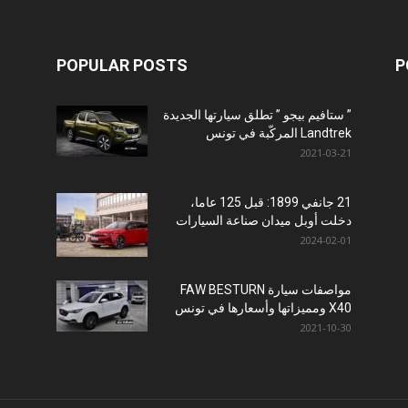
POPULAR POSTS
P
” ستافيم بيجو ” تطلق سيارتها الجديدة
Landtrek المركّبة في تونس
2021-03-21
21 جانفي 1899: قبل 125 عاما،
دخلت أوبل ميدان صناعة السيارات
2024-02-01
مواصفات سيارة FAW BESTURN
X40 ومميزاتها وأسعارها في تونس
2021-10-30