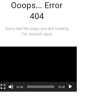
مشغل
الفيديو
01:08
00:00