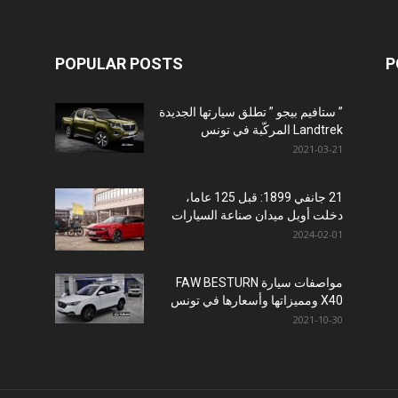
POPULAR POSTS
P
” ستافيم بيجو ” تطلق سيارتها الجديدة
Landtrek المركّبة في تونس
2021-03-21
21 جانفي 1899: قبل 125 عاما،
دخلت أوبل ميدان صناعة السيارات
2024-02-01
مواصفات سيارة FAW BESTURN
X40 ومميزاتها وأسعارها في تونس
2021-10-30