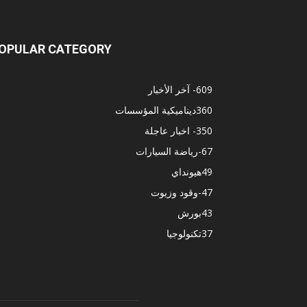
OPULAR CATEGORY
609
- آخر الأخبار
360
ديناميكية المؤسسات
350
- اخبار عاجلة
67
-رياضة السيارات
49
هيونداي
47
-وقود وزيوت
43
بورش
37
تكنولوجيا