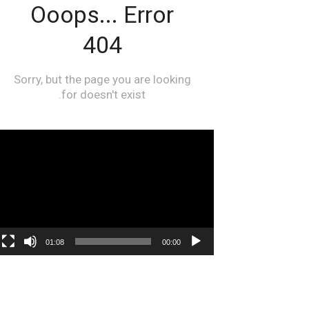
مشغل
الفيديو
01:08
00:00