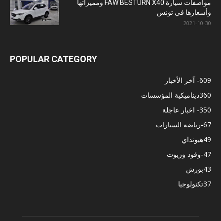
مواصفات سيارة FAW BESTURN X40 ومميزاتها
وأسعارها في تونس
2021-10-30
POPULAR CATEGORY
609
- آخر الأخبار
360
ديناميكية المؤسسات
350
- اخبار عاجلة
67
-رياضة السيارات
49
هيونداي
47
-وقود وزيوت
43
بورش
37
تكنولوجيا