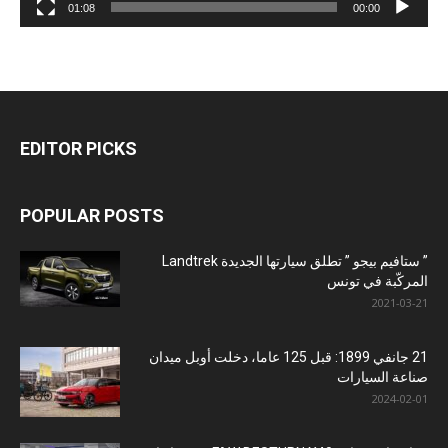
01:08
00:00
EDITOR PICKS
POPULAR POSTS
” ستافيم بيجو ” تطلق سيارتها الجديدة Landtrek
المركّبة في تونس
2021-03-21
21 جانفي 1899: قبل 125 عاما، دخلت أوبل ميدان
صناعة السيارات
2024-02-01