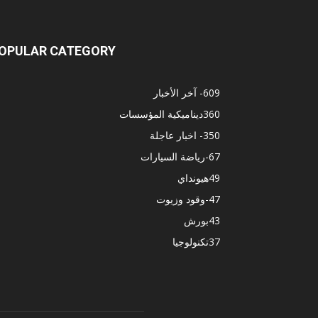
OPULAR CATEGORY
609
- آخر الأخبار
360
ديناميكية المؤسسات
350
- اخبار عاجلة
67
-رياضة السيارات
49
هيونداي
47
-وقود وزيوت
43
بورش
37
تكنولوجيا