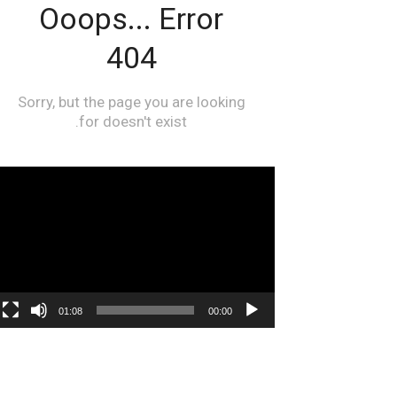
مشغل
الفيديو
01:08
00:00