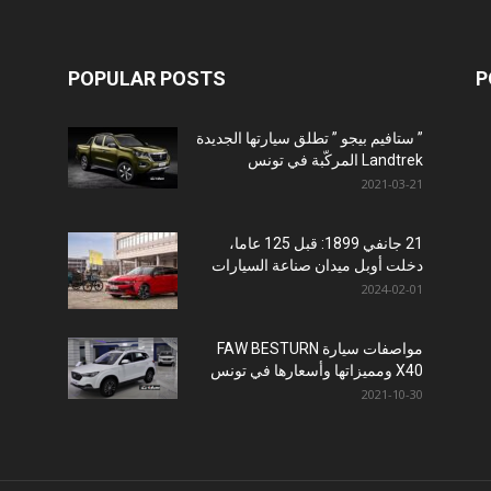
POPULAR POSTS
P
” ستافيم بيجو ” تطلق سيارتها الجديدة
Landtrek المركّبة في تونس
2021-03-21
21 جانفي 1899: قبل 125 عاما،
دخلت أوبل ميدان صناعة السيارات
2024-02-01
مواصفات سيارة FAW BESTURN
X40 ومميزاتها وأسعارها في تونس
2021-10-30