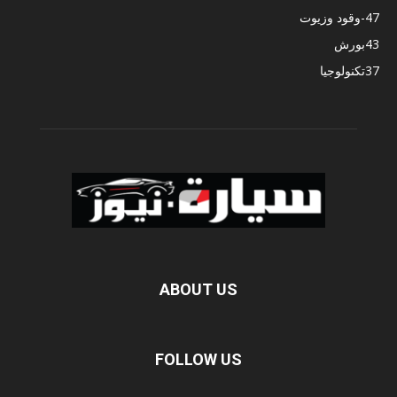
47
-وقود وزيوت
43
بورش
37
تكنولوجيا
ABOUT US
FOLLOW US