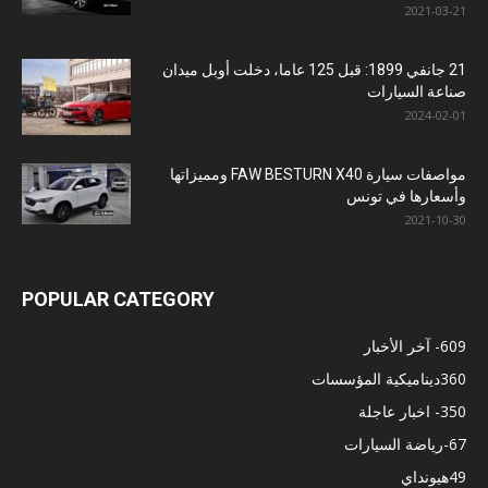
2021-03-21
21 جانفي 1899: قبل 125 عاما، دخلت أوبل ميدان
صناعة السيارات
2024-02-01
مواصفات سيارة FAW BESTURN X40 ومميزاتها
وأسعارها في تونس
2021-10-30
POPULAR CATEGORY
609
- آخر الأخبار
360
ديناميكية المؤسسات
350
- اخبار عاجلة
67
-رياضة السيارات
49
هيونداي