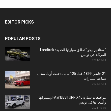
EDITOR PICKS
POPULAR POSTS
” ستافيم بيجو ” تطلق سيارتها الجديدة Landtrek
المركّبة في تونس
2021-03-21
21 جانفي 1899: قبل 125 عاما، دخلت أوبل ميدان
صناعة السيارات
2024-02-01
مواصفات سيارة FAW BESTURN X40 ومميزاتها
وأسعارها في تونس
2021-10-30