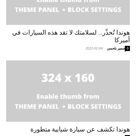
هوندا تُحذّر… لسلامتك لا تقد هذه السيارات في
أميركا
سمير بلحسن
-
2023-02-04
0
هوندا تكشف عن سيارة شبابية متطورة