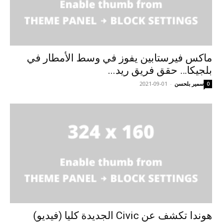
ماكس فيرستابين يفوز في وسط الأمطار في
بلجيكا… حقق فريق ريد...
سمير بلحسن
-
2021-09-01
0
هوندا تكشف عن Civic الجديدة كليا (فيديو)