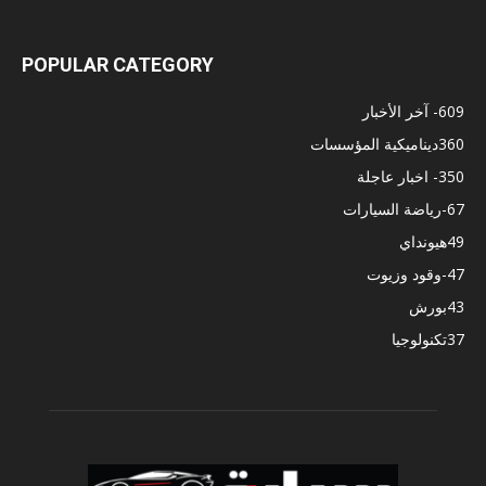
POPULAR CATEGORY
609
- آخر الأخبار
360
ديناميكية المؤسسات
350
- اخبار عاجلة
67
-رياضة السيارات
49
هيونداي
47
-وقود وزيوت
43
بورش
37
تكنولوجيا