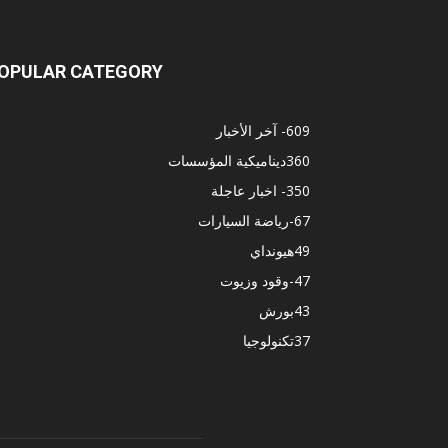
OPULAR CATEGORY
609
- آخر الأخبار
360
ديناميكية المؤسسات
350
- اخبار عاجلة
67
-رياضة السيارات
49
هيونداي
47
-وقود وزيوت
43
بورش
37
تكنولوجيا