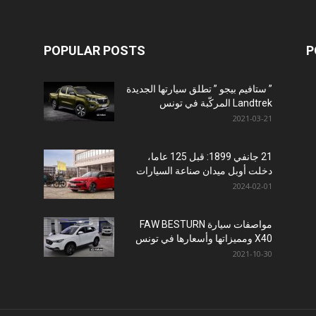
POPULAR POSTS
P
” ستافيم بيجو ” تطلق سيارتها الجديدة
Landtrek المركّبة في تونس
2021-03-21
21 جانفي 1899: قبل 125 عاما،
دخلت أوبل ميدان صناعة السيارات
2024-02-01
مواصفات سيارة FAW BESTURN
X40 ومميزاتها وأسعارها في تونس
2021-10-30