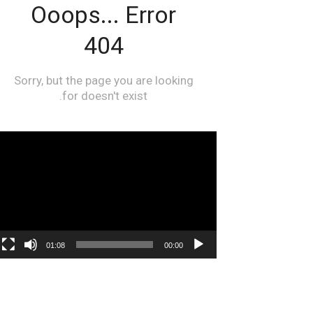
مشغل
الفيديو
01:08
00:00