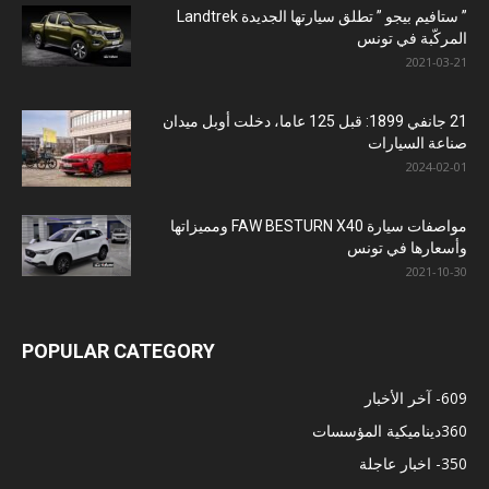
” ستافيم بيجو ” تطلق سيارتها الجديدة Landtrek
المركّبة في تونس
2021-03-21
21 جانفي 1899: قبل 125 عاما، دخلت أوبل ميدان
صناعة السيارات
2024-02-01
مواصفات سيارة FAW BESTURN X40 ومميزاتها
وأسعارها في تونس
2021-10-30
POPULAR CATEGORY
609
- آخر الأخبار
360
ديناميكية المؤسسات
350
- اخبار عاجلة