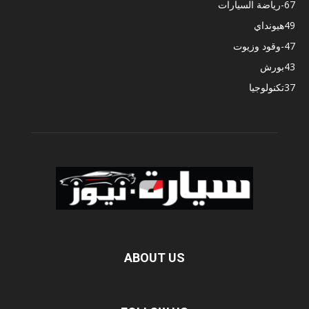
67
-رياضة السيارات
49
هيونداي
47
-وقود وزيوت
43
بورش
37
تكنولوجيا
ABOUT US