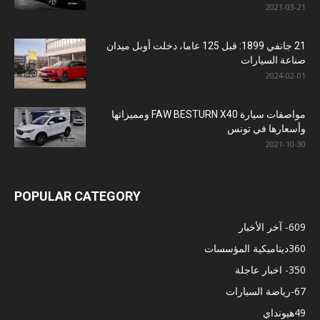
2021-03-21
21 جانفي 1899: قبل 125 عاما، دخلت أوبل ميدان
صناعة السيارات
2024-02-01
مواصفات سيارة FAW BESTURN X40 ومميزاتها
وأسعارها في تونس
2021-10-30
POPULAR CATEGORY
609
- آخر الأخبار
360
ديناميكية المؤسسات
350
- اخبار عاجلة
67
-رياضة السيارات
49
هيونداي