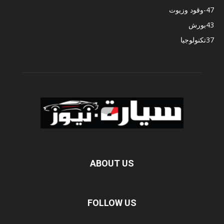
47
-وقود وزيوت
43
بورش
37
تكنولوجيا
ABOUT US
FOLLOW US