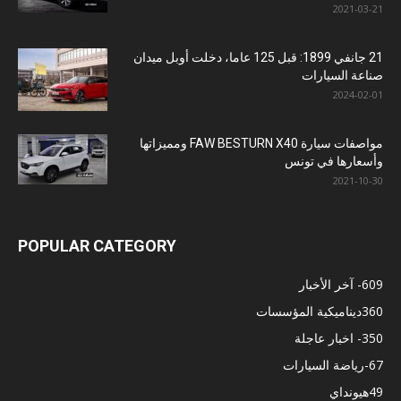
2021-03-21
21 جانفي 1899: قبل 125 عاما، دخلت أوبل ميدان
صناعة السيارات
2024-02-01
مواصفات سيارة FAW BESTURN X40 ومميزاتها
وأسعارها في تونس
2021-10-30
POPULAR CATEGORY
609
- آخر الأخبار
360
ديناميكية المؤسسات
350
- اخبار عاجلة
67
-رياضة السيارات
49
هيونداي