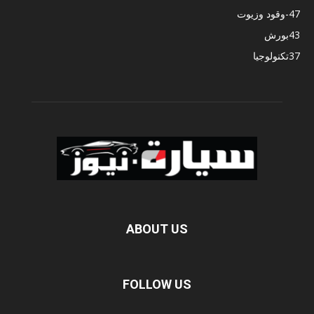
47
-وقود وزيوت
43
بورش
37
تكنولوجيا
ABOUT US
FOLLOW US