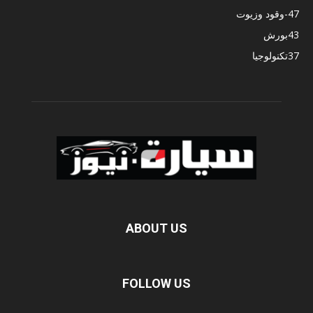
47
-وقود وزيوت
43
بورش
37
تكنولوجيا
ABOUT US
FOLLOW US