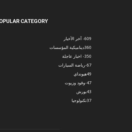
OPULAR CATEGORY
609
- آخر الأخبار
360
ديناميكية المؤسسات
350
- اخبار عاجلة
67
-رياضة السيارات
49
هيونداي
47
-وقود وزيوت
43
بورش
37
تكنولوجيا