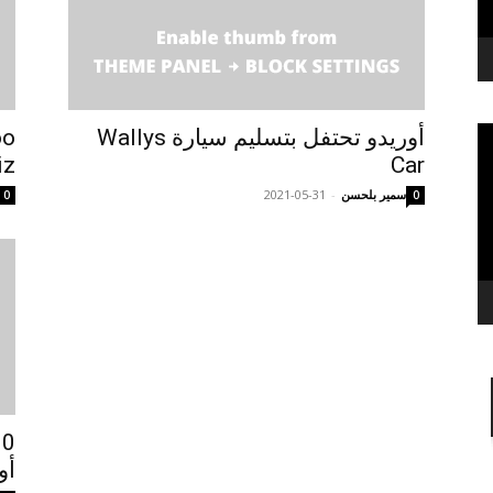
أوريدو تحتفل بتسليم سيارة Wallys
iz
Car
سمير بلحسن
-
2021-05-31
0
0
أوريدو