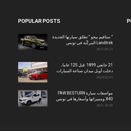
POPULAR POSTS
P
” ستافيم بيجو ” تطلق سيارتها الجديدة
Landtrek المركّبة في تونس
2021-03-21
21 جانفي 1899: قبل 125 عاما،
دخلت أوبل ميدان صناعة السيارات
2024-02-01
مواصفات سيارة FAW BESTURN
X40 ومميزاتها وأسعارها في تونس
2021-10-30