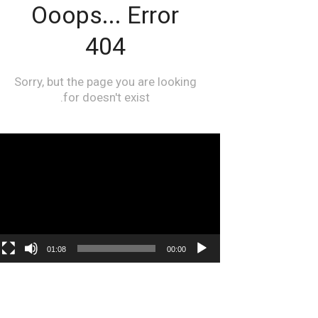
مشغل
الفيديو
01:08
00:00