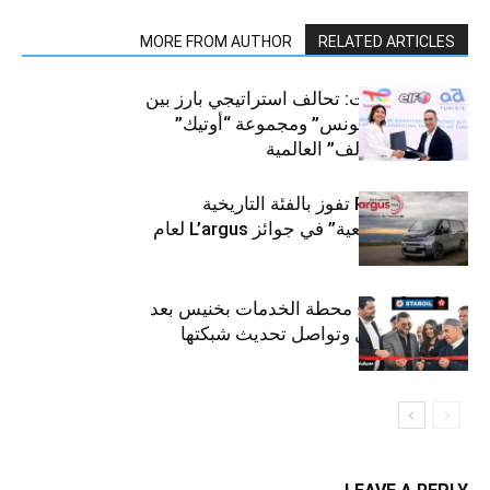
MORE FROM AUTHOR
RELATED ARTICLES
قطاع السيارات: تحالف استراتيجي بارز بين
“توتال إنرجيز تونس” ومجموعة “أوتيك”
لتوزيع زيوت “إلف” العالمية
كيا PV5 Cargo تفوز بالفئة التاريخية
“للمركبات النفعية” في جوائز L’argus لعام
2026
ستارأويل تفتتح محطة الخدمات بخنيس بعد
تجديدهابالكامل وتواصل تحديث شبكتها