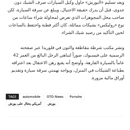
وبعد تسليم «البورش» حاول وكيل السيارات صرف الشيك دون
جدوى، قبل أن يدرك حقيقة الاحتيال، ويبلغ عن سرقة السيارة، لكن
صاحب محل المجوهرات الذي تعرض لمحاولة شراء ساعات من
نوع «روليكس» بشيكات مماثلة، كان أكثر فطنة واحتفظ بالساعات
لحين التأكيد من رصيد شيك الشراء
.
ونشر مكتب شرطة مقاطعة والتون في فلوريدا عبر صفحته
الرسمية على فيسبوك، صوراً لتباهي الرجل البالغ من العمر 42
عاماً بالسيارة الفارهة، وأوضح أنه يقبع رهن الاعتقال بعد اعترافه
بطباعة الشيكات في المنزل، ويواجه تهمتي سرقة سيارة وتقديم
أوراق مالية مزورة
.
TAGS
automobile
OTO-News
Porsche
بورش
أمريكي يحتال على بورش