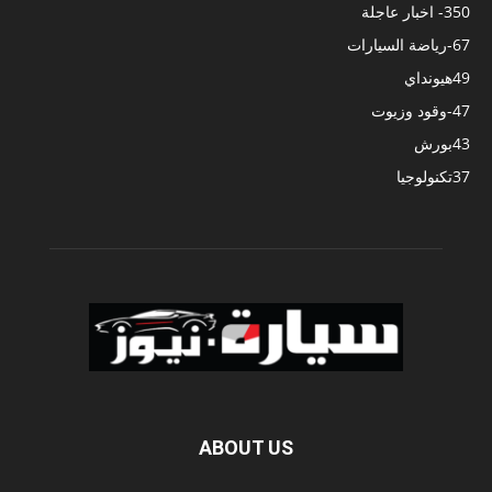
350
- اخبار عاجلة
67
-رياضة السيارات
49
هيونداي
47
-وقود وزيوت
43
بورش
37
تكنولوجيا
ABOUT US