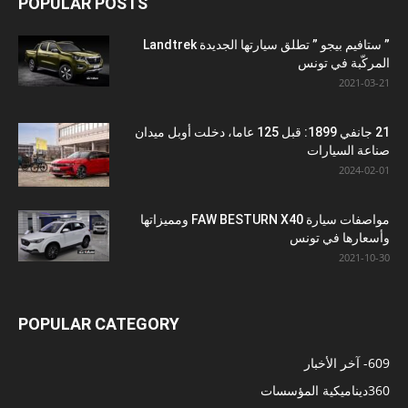
POPULAR POSTS
” ستافيم بيجو ” تطلق سيارتها الجديدة Landtrek
المركّبة في تونس
2021-03-21
21 جانفي 1899: قبل 125 عاما، دخلت أوبل ميدان
صناعة السيارات
2024-02-01
مواصفات سيارة FAW BESTURN X40 ومميزاتها
وأسعارها في تونس
2021-10-30
POPULAR CATEGORY
609
- آخر الأخبار
360
ديناميكية المؤسسات