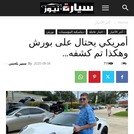
Home
- آخر الأخبار
- آخر الأخبار
- اخبار عاجلة
ديناميكية المؤسسات
بورش
أمريكي يحتال على بورش
وهكذا تم كشفه…
0
719
2020-08-06
By
سمير بلحسن
-