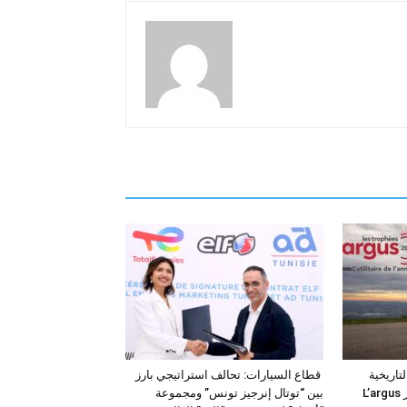
فئة التاريخية
قطاع السيارات: تحالف استراتيجي بارز
“للمركبات النفعية” في جوائز L’argus
بين “توتال إنرجيز تونس” ومجموعة