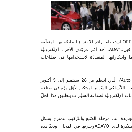
رخّصت OPPO استخدام براءة الاختراع الخاصّة بها المتعلّقة
بالشّحن اللاّسلكي السّريع ودمجها في السّيارات الجديدة من قبلADAYO، أحد أكبر مزوّدي الأجزاء الإلكترونيّة
تهدف OPPO إلى تعزيز حضورها وابتكاراتها المتعددّة لاستخدامها في قطاعات
أعلنت OPPO خلال الصّالون الدّولي للسيّارات ‘Auto China 2020’، الّذي انتظم من 28 سبتمبر إلى 5 أكتوبر
ّحن اللاّسلكي السّريع المبتكرة لأوّل مرّة في صناعة
رّائدة في مجال المكوّنات الإلكترونيّة لصناعة السيّارات بتطبيق هذا الحلّ
جديدة أثناء مرحلة الصّنع والتّركيب لتمتزج بشكل
مثاليّ مع الجزء الدّاخلي للسّيارة بفضل الهندسة المتكاملة والمبتكرة لدى ADAYOوخبرتها في المجال. وتعدّ هذه