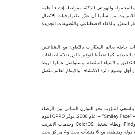
للأجهزة المحمولة والهواتف الذكيّة، بمواصلة إنشاء أنظمة
نترنيت من شأنها أن تعزّز تكنولوجيات الاتّصال
ر المعزّز بالذكاء الاصطناعي والتّطبيقات الجديدة
يقات خاصّة بعالم السيّارات بالتّعاون مع الصّناعيين
ت الجديدة. كما تخطّط لتوفير حلول تقنيّة لصناعات
 والاستشعار عن بعد والتّدقيق والأشياء المتّصلة. وستواصل عملها لربط
ن أجل توسيع دائرة الاكتشاف والابتكار لعالم متّصل
OP هي علامة عالميّة رائدة للأجهزة الذكية. بدأت OPPO بالسعي الدؤوب نحو التوازن المثالي بين الرضاء
الجمالي والتكنولوجيا المبتكرة منذ إطلاقها لهاتفها الذكي الأول – “Smiley Face” – عام 2008. توفّر OPPO اليوم
نطاقًا واسعًا من الأجهزة الذكية التي تقودها سلسلات Reno وFind، ونظام تشغيل ColorOS وخدمات الانترنت
مثلOPPO Cloud و OPPO+. وتعمل OPPO في أكثر من 40 دولة ومنطقة، مع 6 منشآت بحث و4 مراكز بحث