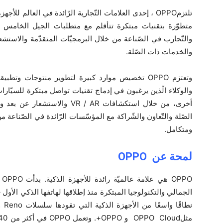
تلتزمOPPO ، إحدى العلامات التّجارية الرّائدة في العالم 
متطوّرة بتقنيات مبتكرة تتأقلم مع متطلبات الجيل الخامس للا
والتّجارب في الصّناعة من خلال البرمجيّات المتقدّمة والاستشعا
والخدمات ذات الصّلة.
وتعتزم OPPO تخصيص موارد كبيرة لتطوير منتوجات وتطب
والوكلاء الّذين يرغبون في إدماج تقنيات تواصل مبتكرة للسيّارا
أخرى، من خلال استكشافات VR / AR
الصّلة والتّعاون والشّراكة مع المؤسّسات الرّائدة في الصّناعة م
ومتكامل.
لمحة عن
OPPO
PO