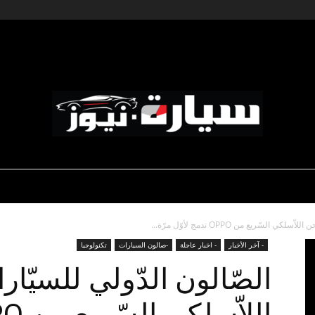
ديناميكية المؤسسات
-رياضة السيارات
-صالون السيارات
سيارة
لسّريع من OPPO تدمج لأوّل مرّة...
- آخر الأخبار
- اخبار عاجلة
-صالون السيارات
تكنولوجيا
الصّالون الدّولي للسيّار
نيوز