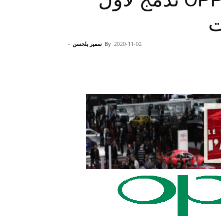
ت
2020-11-02
By
سمير بلحسن
-