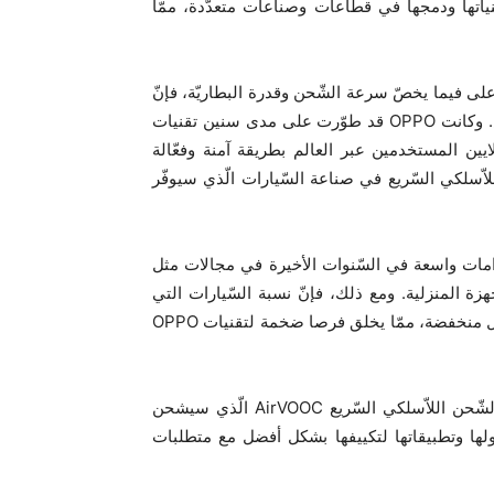
يوهات تطبيق تقنياتها ودمجها في قطاعات وصناعات متعدّدة، ممّا
 الخامس للانترنيت 5G لها متطلّبات أعلى فيما يخصّ سرعة الشّحن وقدرة البطاريّة، فإنّ
الشّحن السّريع أصبح أداة لا غنى عنها في الحياة اليومية للنّاس. وكانت OPPO قد طوّرت على مدى سنين تقنيات
لايين المستخدمين عبر العالم بطريقة آمنة وفعّالة
اّسلكي السّريع في صناعة السّيارات الّذي سيوفّر
مات واسعة في السّنوات الأخيرة في مجالات مثل
هزة المنزلية. ومع ذلك، فإنّ نسبة السّيارات التي
تعتمد تقنيات الشّحن اللاّسلكي للهواتف الذكيّة في الصّين لا تزال منخفضة، ممّا يخلق فرصا ضخمة لتقنيات OPPO
ونتيجة لذلك، ستستخدم ADAYO في صناعة السيارات نظام الشّحن اللاّسلكي السّريع AirVOOC الّذي سيشحن
رة 40 واط. كما تعتزم OPPO تحديث حلولها وتطبيقاتها لتكييفها بشكل أفضل مع متطلبات