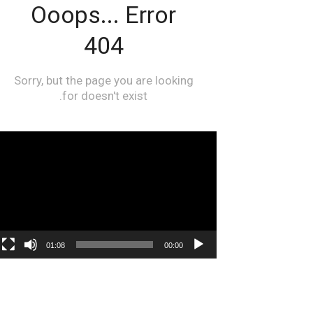
مشغل
الفيديو
01:08
00:00