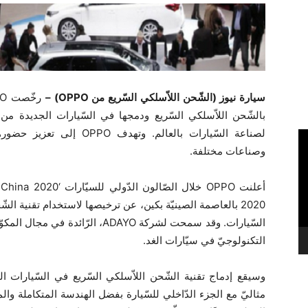
سيارة نيوز (الشّحن اللاّسلكي السّريع من OPPO) –
لصناعة السّيارات بالعالم. و
وصناعات مختلفة.
2020 بالعاصمة الصينيّة بكين، عن ترخيصها لاستخدام تقنية الش
السّيارات. وقد سمحت لشركة ADAYO، ال
التكنولوجيّ في سيّارات الغد.
وسيقع إدماج تقنية الشّحن اللاّسلكي السّريع في السّيارات ال