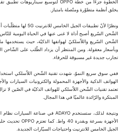
الخطوة جزءًا من خطّة OPPO لتوسيع سينار
يخلق أنظمة متطوّرة ومتّصلة بامتياز.
ونظرًا لأنّ تطبيقات الجيل
الشّحن السّريع واللاّسلكيّ لهواتفها الذكيّة، حيث يستخدمها م
وبأسعار معقولة. ومن المنتظر أن يزداد الطّلب على الشّاحن الل
تجارب جديدة غير مسبوقة للحرفاء.
ففي سوق سريع النموّ، شهدت تقنية الشّحن اللاّسلكي استخدا
الهواتف الذكية والأجهزة المحمولة والكترونيات السيارات والأج
المبتكرة والرّائدة عالميّا في هذا المجال.
الأجهزة بسرعة وبقد
الجيل الخامس للانترنيت واحتياجات السيّارات الجديدة.