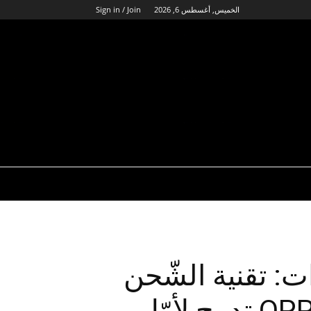
الخميس, أغسطس 6, 2026
Sign in / Join
ات: تقنية الشّحن
اللاّسلكي السّريع من OPPO تدمج لأوّل