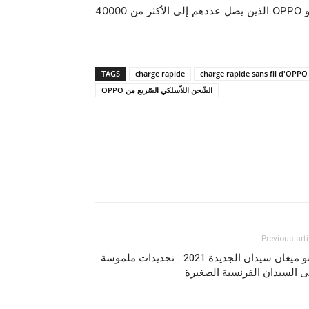
وتطوير حول العالم ومركز تصميم دولي في لندن. يعمل موظفو OPPO الذين يصل عددهم إلى الأكثر من 40000
TAGS
charge rapide
charge rapide sans fil d'OPPO
الشّحن اللاّسلكي السّريع من OPPO
Previous arti
رينو ميغان سيدان الجديدة 2021… تجديدات ملموسة
 السيدان الفرنسية الصغيرة